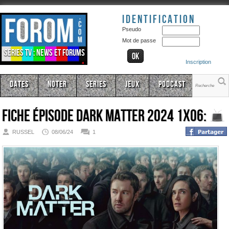
Identification
Pseudo
Mot de passe
Séries TV : news et forums
Inscription
Dates
Noter
Series
Jeux
Podcast
Fiche épisode
Dark Matter 2024 1x06:
RUSSEL
08/06/24
1