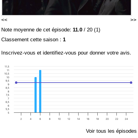
<<
>>
Note moyenne de cet épisode:
11.0
/
20
(
1
)
Classement cette saison :
1
Inscrivez-vous et identifiez-vous pour donner votre avis.
11,5
11
10,5
10
9,5
9
8,5
8
7,5
7
6,5
6
5,5
5
2
4
6
8
10
12
14
16
18
20
22
24
Voir tous les épisodes