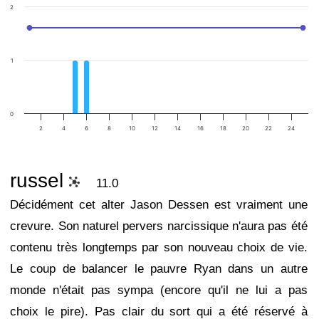
2
1
0
2
4
6
8
10
12
14
16
18
20
22
24
russel
11.0
Décidément cet alter Jason Dessen est vraiment une
crevure. Son naturel pervers narcissique n'aura pas été
contenu très longtemps par son nouveau choix de vie.
Le coup de balancer le pauvre Ryan dans un autre
monde n'était pas sympa (encore qu'il ne lui a pas
choix le pire). Pas clair du sort qui a été réservé à