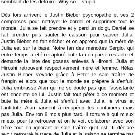
semblant de les détruire. Why so... stupid´
Dès lors arrivent le Justin Bieber psychopathe et ses 2
comparses pour nettoyer le bordel et supprimer tout le
monde, Julia se fait prendre et y perd un doigt, Daniel se
fait prendre puis sauter le caisson pour sauver Julia,
Justin Bieber se fait sécher et on apprend que la mère de
Julia est sur la base. Notre fan des menottes Sergio, qui
entre temps a été recapturé bute la comparse restante et
demande la liste des gosses enlevés à Hiroshi. Julia et
Hiroshi retrouvent respectivement mère et femme. Hélas
Justin Bieber s'évade grâce à Peter le sale traître de
frangin et alors que tout le monde se prépare à s'enfuir,
Julia embrasse Alan qui ne se doute pas que l'assistante
est enceinte de lui. Justin fait tout péter à ce moment et
bute la mère à Julia et s'enfuit avec Julia, le virus et
l'antidote. Alan parvient à récupérer les containers mais
pas Julia. Environ 8 mois plus tard, il torture à qui mieux
mieux pour la retrouver et on le voit collaborer avec son
frère tout en ignorant le sale traître qu'il est. Il déclare
avoir retrouvé la trace de Julia et la saison se termine par