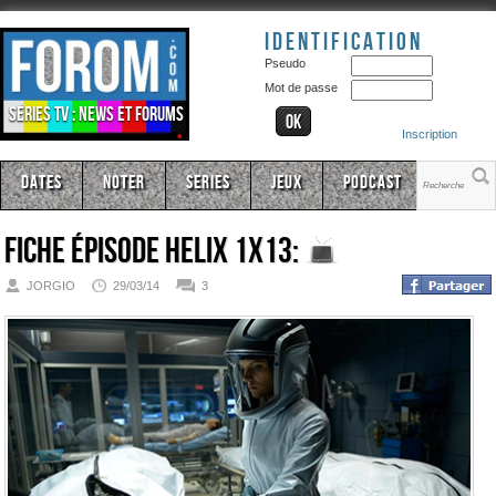
Identification
Pseudo
Mot de passe
Séries TV : news et forums
Inscription
Dates
Noter
Series
Jeux
Podcast
Fiche épisode
Helix 1x13:
JORGIO
29/03/14
3