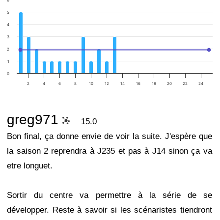
6
5
4
3
2
1
0
2
4
6
8
10
12
14
16
18
20
22
24
greg971
15.0
Bon final, ça donne envie de voir la suite. J'espère que
la saison 2 reprendra à J235 et pas à J14 sinon ça va
etre longuet.
Sortir du centre va permettre à la série de se
développer. Reste à savoir si les scénaristes tiendront