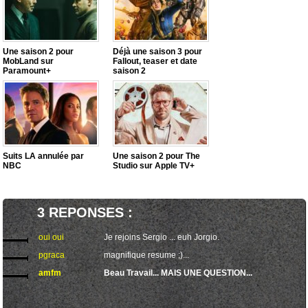
Une saison 2 pour
Déjà une saison 3 pour
MobLand sur
Fallout, teaser et date
Paramount+
saison 2
Suits LA annulée par
Une saison 2 pour The
NBC
Studio sur Apple TV+
3 REPONSES :
oui oui
Je rejoins Sergio ... euh Jorgio.
pgraca
magnifique resume ;)...
amfm
Beau Travail... MAIS UNE QUESTION...