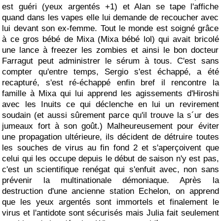
est guéri (yeux argentés +1) et Alan se tape l'affiche
quand dans les vapes elle lui demande de recoucher avec
lui devant son ex-femme. Tout le monde est soigné grâce
à ce gros bébé de Mixa (Mixa bébé lol) qui avait bricolé
une lance à freezer les zombies et ainsi le bon docteur
Farragut peut administrer le sérum à tous. C'est sans
compter qu'entre temps, Sergio s'est échappé, a été
recapturé, s'est ré-échappé enfin bref il rencontre la
famille à Mixa qui lui apprend les agissements d'Hiroshi
avec les Inuits ce qui déclenche en lui un revirement
soudain (et aussi sûrement parce qu'il trouve la s´ur des
jumeaux fort à son goût.) Malheureusement pour éviter
une propagation ultérieure, ils décident de détruire toutes
les souches de virus au fin fond 2 et s'aperçoivent que
celui qui les occupe depuis le début de saison n'y est pas,
c'est un scientifique renégat qui s'enfuit avec, non sans
prévenir la multinationale démoniaque. Après la
destruction d'une ancienne station Echelon, on apprend
que les yeux argentés sont immortels et finalement le
virus et l'antidote sont sécurisés mais Julia fait seulement