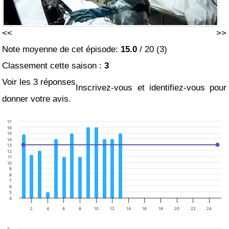
<<
>>
Note moyenne de cet épisode:
15.0
/
20
(
3
)
Classement cette saison :
3
Voir les 3 réponses
Inscrivez-vous et identifiez-vous pour
donner votre avis.
17
16
15
14
13
12
11
10
9
8
7
6
5
4
2
4
6
8
10
12
14
16
18
20
22
24