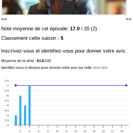
<<
>>
Note moyenne de cet épisode:
17.0
/
20
(
2
)
Classement cette saison :
5
Inscrivez-vous et identifiez-vous pour donner votre avis.
Moyenne de la série :
83.8
/100.
Identifez-vous ci-dessus pour donner votre avis sur cette
série télé
.
17,5
17
16,5
16
15,5
15
14,5
14
13,5
13
2
4
6
8
10
12
14
16
18
20
22
24