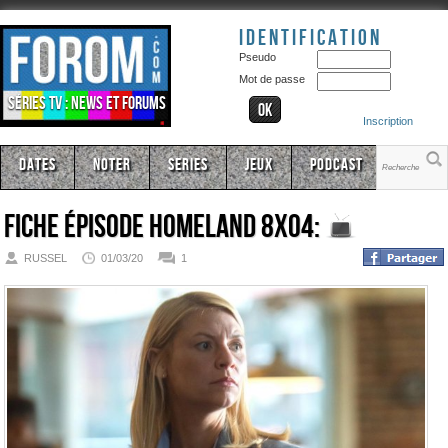
Identification
Pseudo
Mot de passe
Séries TV : news et forums
Inscription
Dates
Noter
Series
Jeux
Podcast
Fiche épisode
Homeland 8x04:
RUSSEL
01/03/20
1