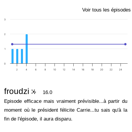
Voir tous les épisodes
3
2
1
0
2
4
6
8
10
12
14
16
18
20
22
24
froudzi
16.0
Episode efficace mais vraiment prévisible...à partir du
moment où le président félicite Carrie...tu sais qu'à la
fin de l'épisode, il aura disparu.