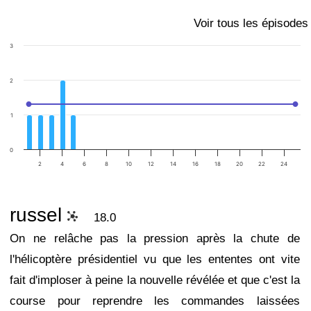
Voir tous les épisodes
3
2
1
0
2
4
6
8
10
12
14
16
18
20
22
24
russel
18.0
On ne relâche pas la pression après la chute de
l'hélicoptère présidentiel vu que les ententes ont vite
fait d'imploser à peine la nouvelle révélée et que c'est la
course pour reprendre les commandes laissées