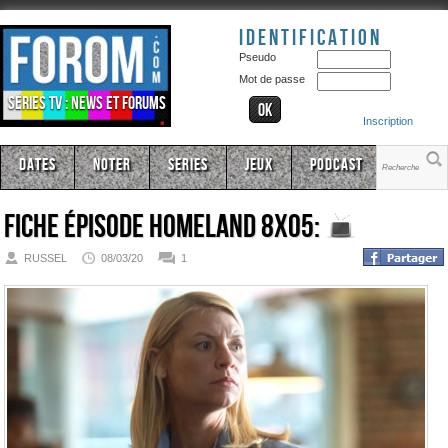
Identification
Pseudo
Mot de passe
Séries TV : news et forums
Inscription
Dates
Noter
Series
Jeux
Podcast
Fiche épisode
Homeland 8x05:
RUSSEL
08/03/20
1