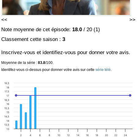
<<
>>
Note moyenne de cet épisode:
18.0
/
20
(
1
)
Classement cette saison :
3
Inscrivez-vous et identifiez-vous pour donner votre avis.
Moyenne de la série :
83.8
/100.
Identifez-vous ci-dessus pour donner votre avis sur cette
série télé
.
18,5
18
17,5
17
16,5
16
15,5
15
14,5
14
13,5
13
2
4
6
8
10
12
14
16
18
20
22
24