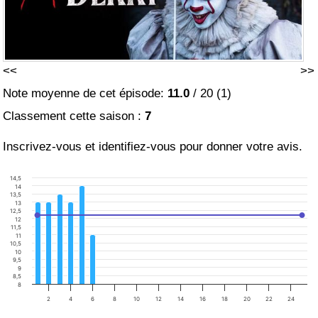
<<
>>
Note moyenne de cet épisode:
11.0
/
20
(
1
)
Classement cette saison :
7
Inscrivez-vous et identifiez-vous pour donner votre avis.
14,5
14
13,5
13
12,5
12
11,5
11
10,5
10
9,5
9
8,5
8
2
4
6
8
10
12
14
16
18
20
22
24