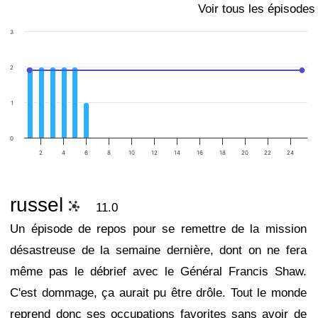
Voir tous les épisodes
3
2
1
0
2
4
6
8
10
12
14
16
18
20
22
24
russel
11.0
Un épisode de repos pour se remettre de la mission
désastreuse de la semaine dernière, dont on ne fera
même pas le débrief avec le Général Francis Shaw.
C'est dommage, ça aurait pu être drôle. Tout le monde
reprend donc ses occupations favorites sans avoir de