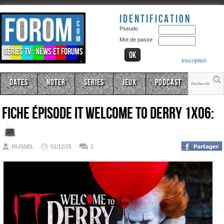
Identification
Pseudo
Mot de passe
Séries TV : news et forums
Inscription
Dates
Noter
Series
Jeux
Podcast
Fiche épisode
It Welcome to Derry 1x06:
RUSSEL
01/12/25
1