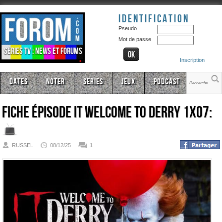
Identification
Pseudo
Mot de passe
Séries TV : news et forums
Inscription
Dates
Noter
Series
Jeux
Podcast
Fiche épisode
It Welcome to Derry 1x07:
RUSSEL
08/12/25
1