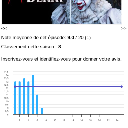
<<
>>
Note moyenne de cet épisode:
9.0
/
20
(
1
)
Classement cette saison :
8
Inscrivez-vous et identifiez-vous pour donner votre avis.
14,5
14
13,5
13
12,5
12
11,5
11
10,5
10
9,5
9
8,5
8
2
4
6
8
10
12
14
16
18
20
22
24