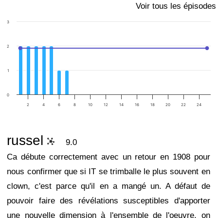
Voir tous les épisodes
3
2
1
0
2
4
6
8
10
12
14
16
18
20
22
24
russel
9.0
Ca débute correctement avec un retour en 1908 pour
nous confirmer que si IT se trimballe le plus souvent en
clown, c'est parce qu'il en a mangé un. A défaut de
pouvoir faire des révélations susceptibles d'apporter
une nouvelle dimension à l'ensemble de l'oeuvre, on