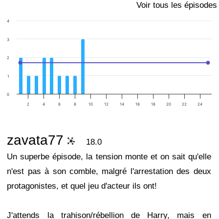
Voir tous les épisodes
4
3
2
1
0
2
4
6
8
10
12
14
16
18
20
22
24
zavata77
18.0
Un superbe épisode, la tension monte et on sait qu'elle
n'est pas à son comble, malgré l'arrestation des deux
protagonistes, et quel jeu d'acteur ils ont!
J'attends la trahison/rébellion de Harry, mais en