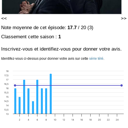
<<
>>
Note moyenne de cet épisode:
17.7
/
20
(
3
)
Classement cette saison :
1
Inscrivez-vous et identifiez-vous pour donner votre avis.
Identifez-vous ci-dessus pour donner votre avis sur cette
série télé
.
18
17,5
17
16,5
16
15,5
15
14,5
14
13,5
13
2
4
6
8
10
12
14
16
18
20
22
24