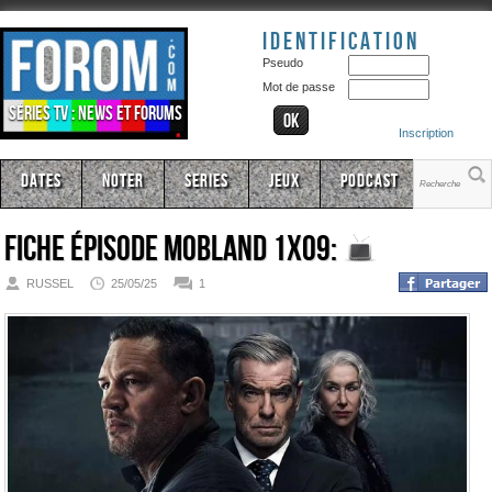
Identification
Pseudo
Mot de passe
Séries TV : news et forums
Inscription
Dates
Noter
Series
Jeux
Podcast
Fiche épisode
Mobland 1x09:
RUSSEL
25/05/25
1