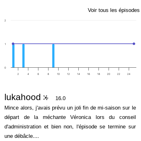
Voir tous les épisodes
2
1
0
2
4
6
8
10
12
14
16
18
20
22
24
lukahood
16.0
Mince alors, j'avais prévu un joli fin de mi-saison sur le
départ de la méchante Véronica lors du conseil
d'administration et bien non, l'épisode se termine sur
une débâcle....