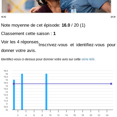
<<
>>
Note moyenne de cet épisode:
16.0
/
20
(
1
)
Classement cette saison :
1
Voir les 4 réponses
Inscrivez-vous et identifiez-vous pour
donner votre avis.
Identifez-vous ci-dessus pour donner votre avis sur cette
série télé
.
16,5
16
15,5
15
14,5
14
13,5
13
12,5
12
11,5
11
10,5
10
2
4
6
8
10
12
14
16
18
20
22
24