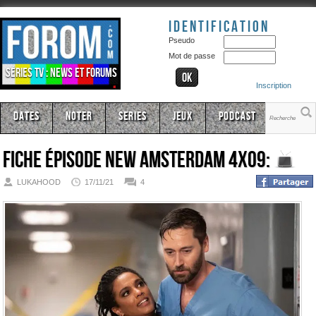
Identification
Pseudo
Mot de passe
Séries TV : news et forums
Inscription
Dates
Noter
Series
Jeux
Podcast
Fiche épisode
New Amsterdam 4x09:
LUKAHOOD
17/11/21
4