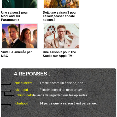
Une saison 2 pour
Déjà une saison 3 pour
MobLand sur
Fallout, teaser et date
Paramount+
saison 2
Suits LA annulée par
Une saison 2 pour The
NBC
Studio sur Apple TV+
4 REPONSES :
chipounettef
Il reste encore un épisode, non,...
lukahood
Effectivement il en reste un avant...
chipounettef
Je viens de regarder tous les épisodes...
lukahood
14 parce que la saison 3 est parvenue...