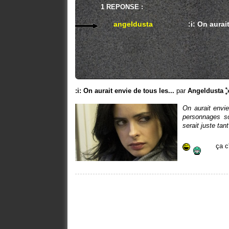
1 REPONSE :
angeldusta
:i: On aurai
:i: On aurait envie de tous les...
par
Angeldusta
On aurait envie
personnages so
serait juste tan
ça c