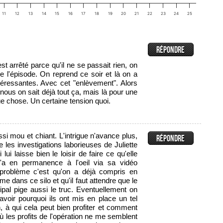
11
12
13
14
15
16
17
18
19
20
21
22
23
24
25
est arrêté parce qu'il ne se passait rien, on
 de l'épisode. On reprend ce soir et là on a
téressantes. Avec cet "enlèvement". Alors
 nous on sait déjà tout ça, mais là pour une
ue chose. Un certaine tension quoi.
ssi mou et chiant. L'intrigue n'avance plus,
 les investigations laborieuses de Juliette
ui laisse bien le loisir de faire ce qu'elle
 l'a en permanence à l'oeil via sa vidéo
 problème c'est qu'on a déjà compris en
me dans ce silo et qu'il faut attendre que le
pal pige aussi le truc. Eventuellement on
avoir pourquoi ils ont mis en place un tel
 à qui cela peut bien profiter et comment
 les profits de l'opération ne me semblent