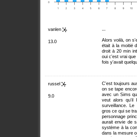
0
1
2
3
4
5
6
7
8
9
10
...
vanlen
Alors voilà, on s'
13.0
était à la moitié
droit à 20 min in
oui c'est vrai que
fois y'avait quelq
C'est toujours au
russel
on se tape encore
avec un Sims qui l
9.0
veut alors qu'il
surveillance. Le
gros ce qui se tra
personnage princi
aurait envie de s
système à la con,
dans la mesure où