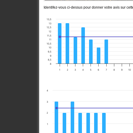
Identifez-vous ci-dessus pour donner votre avis sur cet
13,5
13
12,5
12
11,5
11
10,5
10
9,5
9
8,5
8
1
2
3
4
5
6
7
8
9
10
4
3
2
1