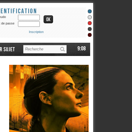
dentification
eudo
 de passe
Inscription
9:08
r sujet