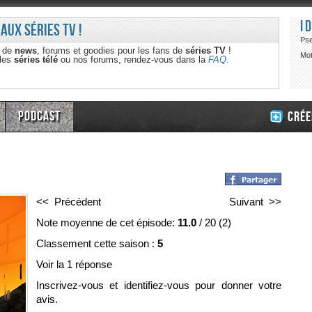
I
 aux séries TV !
Ps
e de
news
, forums et goodies pour les fans de
séries TV
!
Mot
 les
séries télé
ou nos forums, rendez-vous dans la
FAQ
.
Podcast
Crée
<< Précédent
Suivant >>
Note moyenne de cet épisode:
11.0
/
20
(
2
)
Classement cette saison :
5
Voir la 1 réponse
Inscrivez-vous et identifiez-vous pour donner votre
avis.