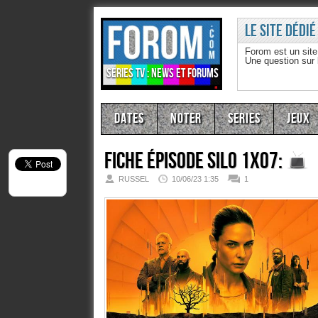
Le site dédié
Forom est un sit
Une question sur
Séries TV : news et forums
Dates
Noter
Series
Jeux
Fiche épisode
Silo 1x07:
RUSSEL
10/06/23 1:35
1