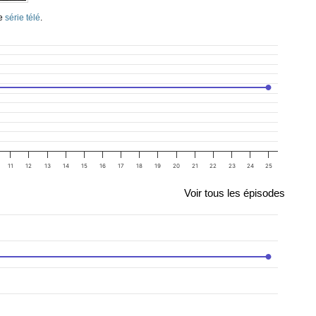
te
série télé
.
11
12
13
14
15
16
17
18
19
20
21
22
23
24
25
Voir tous les épisodes