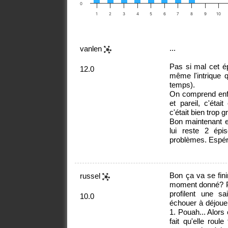
0
1
2
3
4
5
6
7
8
9
10
...
vanlen
Pas si mal cet é
12.0
même l'intrique 
temps).
On comprend enfin
et pareil, c'étai
c'était bien trop 
Bon maintenant el
lui reste 2 épi
problèmes. Espéro
Bon ça va se fini
russel
moment donné? Pl
profilent une sa
10.0
échouer à déjouer
1. Pouah... Alors 
fait qu'elle rou