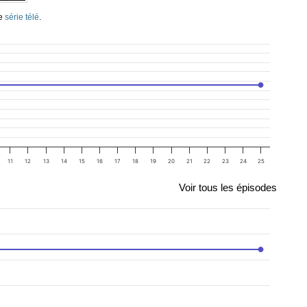
te
série télé
.
11
12
13
14
15
16
17
18
19
20
21
22
23
24
25
Voir tous les épisodes