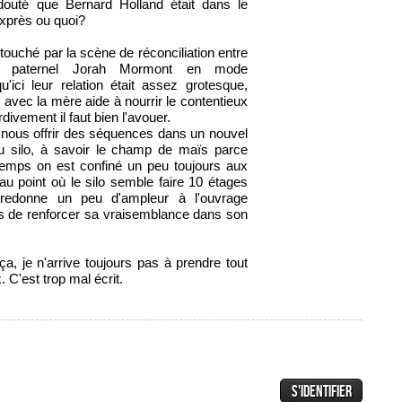
douté que Bernard Holland était dans le
 exprès ou quoi?
 touché par la scène de réconciliation entre
on paternel Jorah Mormont en mode
u'ici leur relation était assez grotesque,
 avec la mère aide à nourrir le contentieux
rdivement il faut bien l'avouer.
 nous offrir des séquences dans un nouvel
u silo, à savoir le champ de maïs parce
temps on est confiné un peu toujours aux
u point où le silo semble faire 10 étages
redonne un peu d'ampleur à l'ouvrage
us de renforcer sa vraisemblance dans son
a, je n'arrive toujours pas à prendre tout
. C'est trop mal écrit.