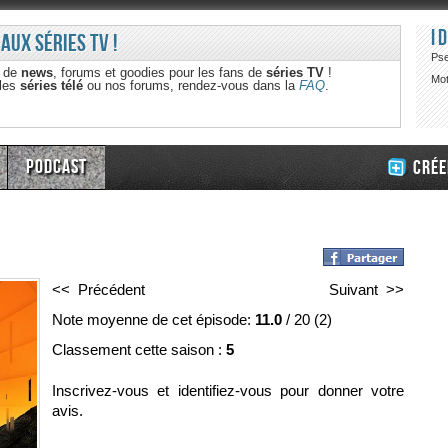
I
 aux séries TV !
Ps
e de
news
, forums et goodies pour les fans de
séries TV
!
Mot
 les
séries télé
ou nos forums, rendez-vous dans la
FAQ
.
Podcast
Crée
<< Précédent
Suivant >>
Note moyenne de cet épisode:
11.0
/
20
(
2
)
Classement cette saison :
5
Inscrivez-vous et identifiez-vous pour donner votre
avis.