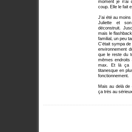
moment je n'ai 
coup. Elle le fait
J'ai été au moins
Juliette et s
déconstruit. Jusq
mais le flashback
familial, un peu ta
C'était sympa de
environnement d
que le reste du 
mêmes endroits a
max. Et là ça 
titanesque en pl
fonctionnement.
Mais au delà de ç
ça très au sérieux