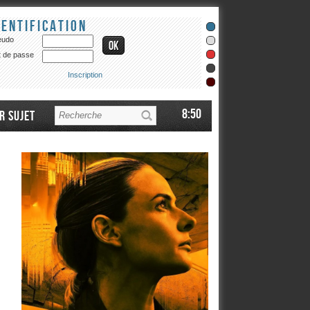
dentification
eudo
 de passe
Inscription
8:50
r sujet