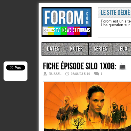
Le site dédié
Forom est un sit
Une question sur
Séries TV : news et forums
Dates
Noter
Series
Jeux
Fiche épisode
Silo 1x08:
RUSSEL
16/06/23 5:19
1