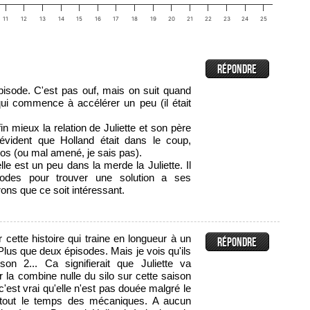
11
12
13
14
15
16
17
18
19
20
21
22
23
24
25
pisode. C'est pas ouf, mais on suit quand
qui commence à accélérer un peu (il était
 mieux la relation de Juliette et son père
t évident que Holland était dans le coup,
gros (ou mal amené, je sais pas).
le est un peu dans la merde la Juliette. Il
sodes pour trouver une solution a ses
ns que ce soit intéressant.
r cette histoire qui traine en longueur à un
us que deux épisodes. Mais je vois qu'ils
ison 2... Ca signifierait que Juliette va
 la combine nulle du silo sur cette saison
c'est vrai qu'elle n'est pas douée malgré le
le tout le temps des mécaniques. A aucun