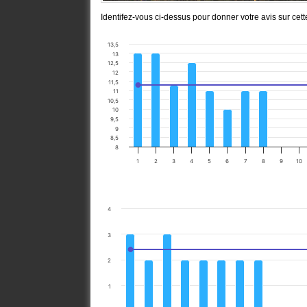
Identifez-vous ci-dessus pour donner votre avis sur cet
13,5
13
12,5
12
11,5
11
10,5
10
9,5
9
8,5
8
1
2
3
4
5
6
7
8
9
10
4
3
2
1