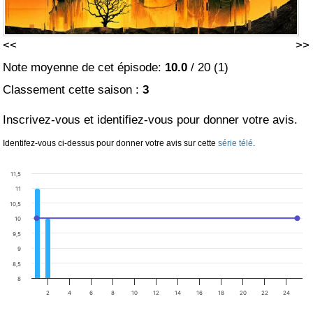
<<
>>
Note moyenne de cet épisode:
10.0
/
20
(
1
)
Classement cette saison :
3
Inscrivez-vous et identifiez-vous pour donner votre avis.
Identifez-vous ci-dessus pour donner votre avis sur cette
série télé
.
11,5
11
10,5
10
9,5
9
8,5
8
2
4
6
8
10
12
14
16
18
20
22
24