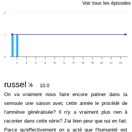
Voir tous les épisodes
2
1
0
2
4
6
8
10
12
14
16
18
20
22
24
russel
10.0
On va vraiment nous faire encore patiner dans la
semoule une saison avec cette année le procédé de
l'amnésie généralisée? Il n'y a vraiment plus rien à
raconter dans cette série? J'ai bien peur que oui en fait.
Parce qu'effectivement on a acté que l'humanité est