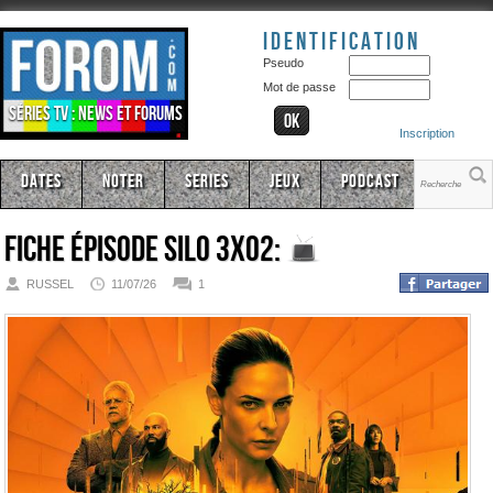
Identification
Pseudo
Mot de passe
Séries TV : news et forums
Inscription
Dates
Noter
Series
Jeux
Podcast
Fiche épisode
Silo 3x02:
RUSSEL
11/07/26
1