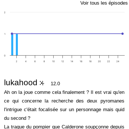
Voir tous les épisodes
2
1
0
2
4
6
8
10
12
14
16
18
20
22
24
lukahood
12.0
Ah on la joue comme cela finalement ? Il est vrai qu'en
ce qui concerne la recherche des deux pyromanes
l'intrigue c'était focalisée sur un personnage mais quid
du second ?
La traque du pompier que Calderone soupçonne depuis