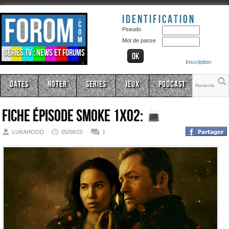
Identification
Pseudo
Mot de passe
Séries TV : news et forums
Inscription
Dates
Noter
Series
Jeux
Podcast
Fiche épisode
Smoke 1x02:
LUKAHOOD
05/08/25
1