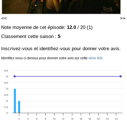
<<
>>
Note moyenne de cet épisode:
12.0
/
20
(
1
)
Classement cette saison :
5
Inscrivez-vous et identifiez-vous pour donner votre avis.
Identifez-vous ci-dessus pour donner votre avis sur cette
série télé
.
14,5
14
13,5
13
12,5
12
11,5
11
2
4
6
8
10
12
14
16
18
20
22
24