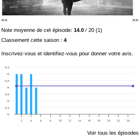
<<
>>
Note moyenne de cet épisode:
14.0
/
20
(
1
)
Classement cette saison :
4
Inscrivez-vous et identifiez-vous pour donner votre avis.
15,5
15
14,5
14
13,5
13
12,5
12
2
4
6
8
10
12
14
16
18
20
22
24
Voir tous les épisodes