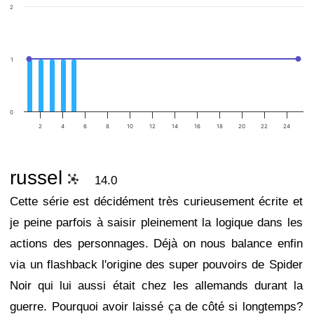
2
1
0
2
4
6
8
10
12
14
16
18
20
22
24
russel
14.0
Cette série est décidément très curieusement écrite et
je peine parfois à saisir pleinement la logique dans les
actions des personnages. Déjà on nous balance enfin
via un flashback l'origine des super pouvoirs de Spider
Noir qui lui aussi était chez les allemands durant la
guerre. Pourquoi avoir laissé ça de côté si longtemps?