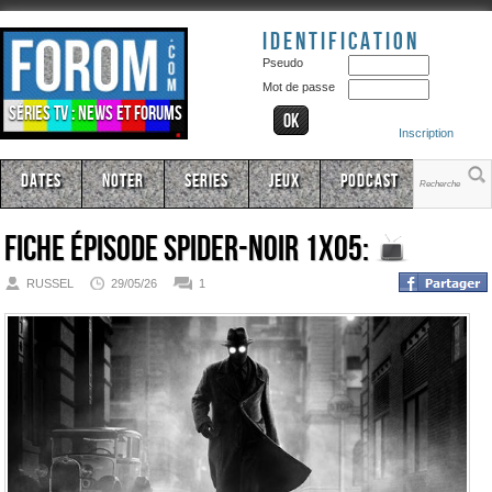
Identification
Pseudo
Mot de passe
Séries TV : news et forums
Inscription
Dates
Noter
Series
Jeux
Podcast
Fiche épisode
Spider-Noir 1x05:
RUSSEL
29/05/26
1