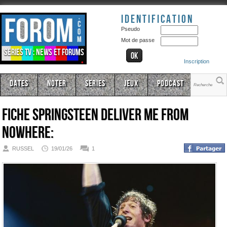
Identification
Pseudo
Mot de passe
Séries TV : news et forums
Inscription
Dates
Noter
Series
Jeux
Podcast
Fiche
Springsteen Deliver Me from
Nowhere:
RUSSEL
19/01/26
1