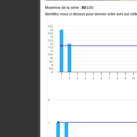
Moyenne de la série :
80
/100.
Identifez-vous ci-dessus pour donner votre avis sur cet
14,5
14
13,5
13
12,5
12
11,5
11
10,5
10
9,5
9
8,5
8
1
2
3
4
5
6
7
8
9
10
2
1