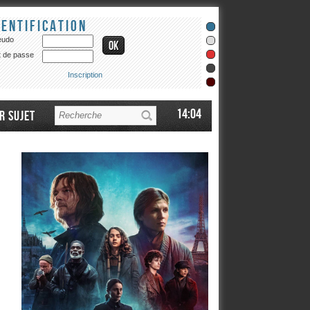
dentification
eudo
 de passe
Inscription
14:04
r sujet