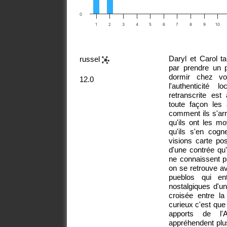
0
1
2
3
4
5
6
7
8
9
10
Daryl et Carol ta
russel
par prendre un p
dormir chez vo
12.0
l'authenticité 
retranscrite es
toute façon les
comment ils s'arr
qu'ils ont les m
qu'ils s'en cogn
visions carte po
d'une contrée qu
ne connaissent p
on se retrouve a
pueblos qui ent
nostalgiques d'u
croisée entre la
curieux c'est que
apports de l'
appréhendent plu