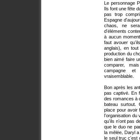
Le personnage Pa
Ils font une fête d
pas trop compri
Espagne d'aujour
chaos, ne sera
d'éléments conte
à aucun moment 
faut avouer qu'i
anglais), en tout
production du cho
bien aimé faire u
comparer, mais
campagne et 
vraisemblable.
Bon après les ant
pas captivé. En 
des romances à de
bateau surtout.
place pour avoir 
l'organisation du v
qu'ils n'ont pas 
que le duo ne pa
la mêlée, Daryl a
le seul truc c'es