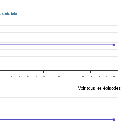
te
série télé
.
11
12
13
14
15
16
17
18
19
20
21
22
23
24
25
Voir tous les épisodes