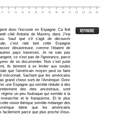
11
12
13
14
15
16
17
18
19
20
21
22
23
24
25
pent donc l'incruste en Espagne. Ca finit
etit côté Antoine de Maximy dans J'irai
us. Sauf que s'il s'agit de découvrir
locale, c'est raté tant cette Espagne
t assez désastreuse, comme l'étaient de
 autres pays traversés. Je ne sais pas
angent, ce n'est pas de l'ignorance, parce
oyens de se documenter. Non c'est juste
ent, ils tiennent à se limiter aux seules
stale que l'américain moyen peut se faire
'il méconnait. Sachant que les américains
as grand chose sorti de l'Amérique. Donc
vec une Espagne qui semble réduite à des
retiennent des rites ancestraux, sont
n régime un peu foutraque qui semble à la
 monarchie et le franquisme. Et le plus
 cette vision ibérique semble mélanger des
Amérique latine que les américains
s facilement parce que plus proche d'eux.