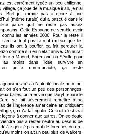
z est carrément typée un peu chilienne.
u village, ça joue de la musique irish, je n'ai
s. Bref je n'arrive pas à croire à une
d'hui (même rurale) qui a basculé dans le
it-ce parce qu'il ne reste pas assez
mporains. Cette Espagne ne semble avoir
connu les années 2000. Pour le reste il
ls s'en sortent pas si mal (mieux que les
 cas ils ont à bouffer, ça fait perdurer la
rizo comme si rien n'était arrivé. On aurait
n tour à Madrid, Barcelone ou Séville pour
 au moins dans l'idée, survivre en
en petite communauté, ça reste
agonismes liés à l'autorité locale ne m'ont
fait on s'en fout un peu des personnages,
ux balles, on a envie que Daryl répare le
 Carol se fait sévèrement remettre à sa
fait de l'ingérence américaine en critiquant
illage, ça m'a fait rigoler. Ceci dit c'est vrai
de leçons à donner aux autres. On se doute
rviendra pas à rester neutre au dessus de
 déjà zigouillé pas mal de forcenés du cru,
t qu'au moins on ait un peu plus de walkers,