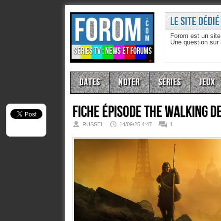
Le site dédié
Forom est un sit
Une question sur
Séries TV : news et forums
Dates
Noter
Series
Jeux
Fiche épisode
The Walking D
RUSSEL
14/09/25 4:47
1