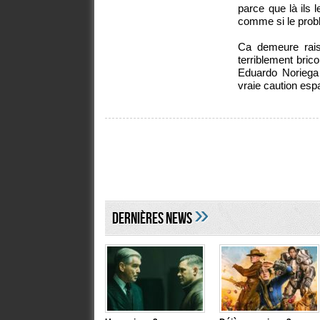
parce que là ils 
comme si le probl
Ca demeure rais
terriblement bric
Eduardo Noriega
vraie caution esp
»
DERNIÈRES NEWS