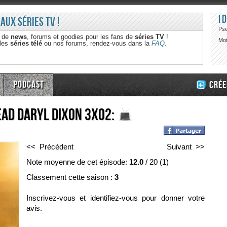
I
 aux séries TV !
Ps
e de
news
, forums et goodies pour les fans de
séries TV
!
Mot
 les
séries télé
ou nos forums, rendez-vous dans la
FAQ
.
Podcast
Crée
ead Daryl Dixon 3x02:
<< Précédent
Suivant >>
Note moyenne de cet épisode:
12.0
/
20
(
1
)
Classement cette saison :
3
Inscrivez-vous et identifiez-vous pour donner votre
avis.