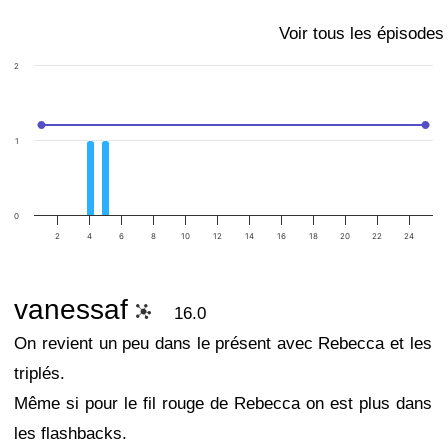
Voir tous les épisodes
2
1
0
2
4
6
8
10
12
14
16
18
20
22
24
vanessaf
16.0
On revient un peu dans le présent avec Rebecca et les
triplés.
Même si pour le fil rouge de Rebecca on est plus dans
les flashbacks.