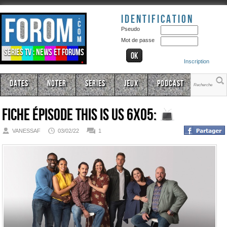
Identification
Pseudo
Mot de passe
Séries TV : news et forums
Inscription
Dates
Noter
Series
Jeux
Podcast
Fiche épisode
This Is Us 6x05:
VANESSAF
03/02/22
1