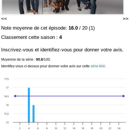
<<
>>
Note moyenne de cet épisode:
16.0
/
20
(
1
)
Classement cette saison :
4
Inscrivez-vous et identifiez-vous pour donner votre avis.
Moyenne de la série :
90.8
/100.
Identifez-vous ci-dessus pour donner votre avis sur cette
série télé
.
17,5
17
16,5
16
15,5
15
2
4
6
8
10
12
14
16
18
20
22
24