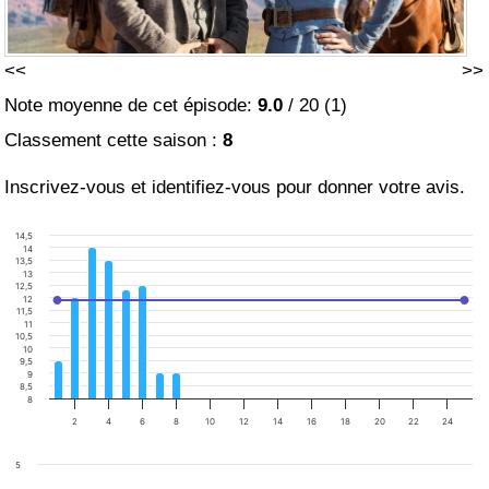
<<
>>
Note moyenne de cet épisode:
9.0
/
20
(
1
)
Classement cette saison :
8
Inscrivez-vous et identifiez-vous pour donner votre avis.
14,5
14
13,5
13
12,5
12
11,5
11
10,5
10
9,5
9
8,5
8
2
4
6
8
10
12
14
16
18
20
22
24
5