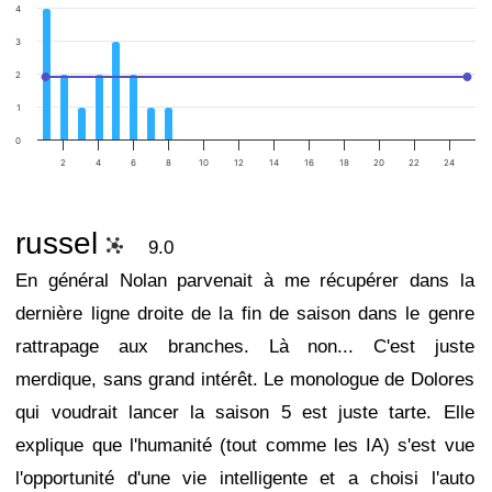
4
3
2
1
0
2
4
6
8
10
12
14
16
18
20
22
24
russel
9.0
En général Nolan parvenait à me récupérer dans la
dernière ligne droite de la fin de saison dans le genre
rattrapage aux branches. Là non... C'est juste
merdique, sans grand intérêt. Le monologue de Dolores
qui voudrait lancer la saison 5 est juste tarte. Elle
explique que l'humanité (tout comme les IA) s'est vue
l'opportunité d'une vie intelligente et a choisi l'auto