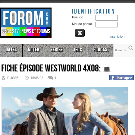
Identification
Pseudo
Mot de passe
Séries TV : news et forums
Inscription
Dates
Noter
Series
Jeux
Podcast
Fiche épisode
Westworld 4x08:
RUSSEL
16/08/22
1