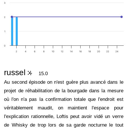
3
2
1
0
2
4
6
8
10
12
14
16
18
20
22
24
russel
15.0
Au second épisode on n'est guère plus avancé dans le
projet de réhabilitation de la bourgade dans la mesure
où l'on n'a pas la confirmation totale que l'endroit est
véritablement maudit, on maintient l'espace pour
l'explication rationnelle, Loftis peut avoir vidé un verre
de Whisky de trop lors de sa garde nocturne le tout