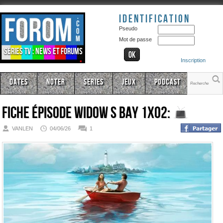
Identification
Pseudo
Mot de passe
Séries TV : news et forums
Inscription
Dates
Noter
Series
Jeux
Podcast
Fiche épisode
Widow s Bay 1x02:
VANLEN
04/06/26
1