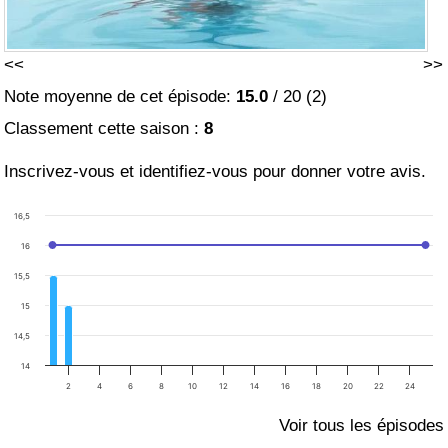
<<
>>
Note moyenne de cet épisode:
15.0
/
20
(
2
)
Classement cette saison :
8
Inscrivez-vous et identifiez-vous pour donner votre avis.
16,5
16
15,5
15
14,5
14
2
4
6
8
10
12
14
16
18
20
22
24
Voir tous les épisodes