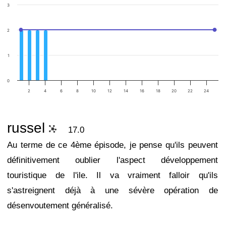
3
2
1
0
2
4
6
8
10
12
14
16
18
20
22
24
russel
17.0
Au terme de ce 4ème épisode, je pense qu'ils peuvent
définitivement oublier l'aspect développement
touristique de l'ile. Il va vraiment falloir qu'ils
s'astreignent déjà à une sévère opération de
désenvoutement généralisé.