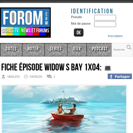
Identification
Pseudo
Mot de passe
Séries TV : news et forums
Inscription
Dates
Noter
Series
Jeux
Podcast
Fiche épisode
Widow s Bay 1x04:
VANLEN
04/06/26
1