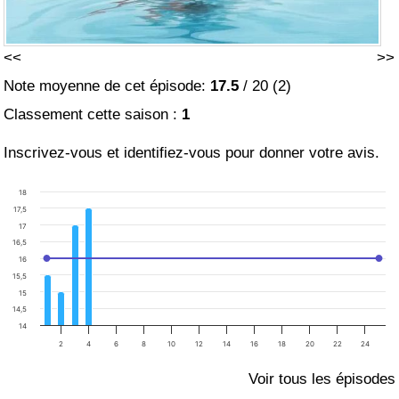
<<
>>
Note moyenne de cet épisode:
17.5
/
20
(
2
)
Classement cette saison :
1
Inscrivez-vous et identifiez-vous pour donner votre avis.
18
17,5
17
16,5
16
15,5
15
14,5
14
2
4
6
8
10
12
14
16
18
20
22
24
Voir tous les épisodes