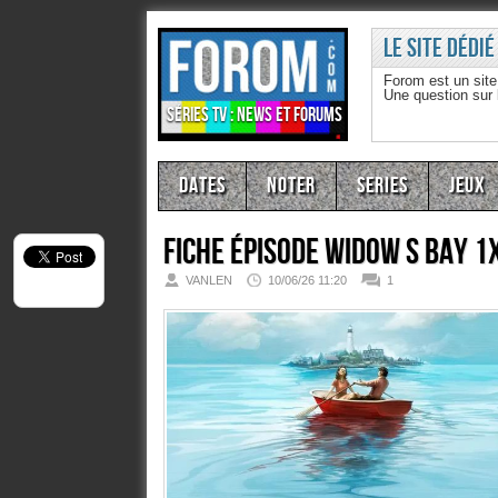
Le site dédié
Forom est un sit
Une question sur
Séries TV : news et forums
Dates
Noter
Series
Jeux
Fiche épisode
Widow s Bay 1
VANLEN
10/06/26 11:20
1