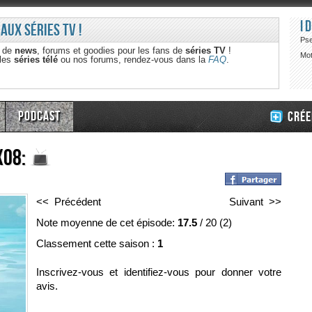
I
 aux séries TV !
Ps
e de
news
, forums et goodies pour les fans de
séries TV
!
Mot
 les
séries télé
ou nos forums, rendez-vous dans la
FAQ
.
Podcast
Crée
x08:
<< Précédent
Suivant >>
Note moyenne de cet épisode:
17.5
/
20
(
2
)
Classement cette saison :
1
Inscrivez-vous et identifiez-vous pour donner votre
avis.