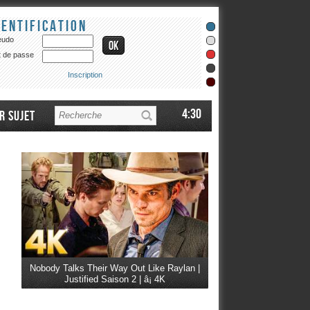
dentification
eudo
 de passe
Inscription
4:30
r sujet
Nobody Talks Their Way Out Like Raylan |
Justified Saison 2 | â¡ 4K