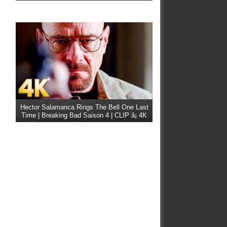
Hector Salamanca Rings The Bell One Last
Time | Breaking Bad Saison 4 | CLIP â¡ 4K