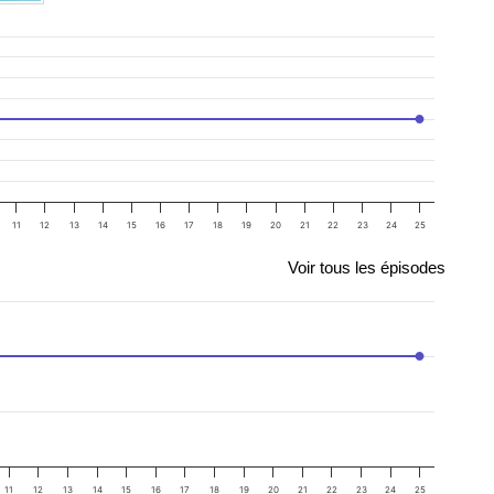
11
12
13
14
15
16
17
18
19
20
21
22
23
24
25
Voir tous les épisodes
11
12
13
14
15
16
17
18
19
20
21
22
23
24
25