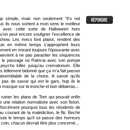
op simple, mais non seulement "It's not
us ils nous sortent à mon sens le meilleur
ci avec cette sorte de Halloween hors
qu'on peut encore souligner l'excellence de
 show. Les mecs font plaisir, rendent des
is en même temps s'approprient leurs
mment en mixant toujours l'épouvante avec
parvient à ne pas parasiter les séquences
e le passage où Patricia avec son pompe
psycho killer, jusqu'au crematorium. Elle
ais tellement bidonné que ça m'a fait passer
raisemblable de la chose. A savoir qu'ils
pas de savoir qui est le gars, hop ils le
 masque sur la tronche et bon débarras...
ruiner les plans de Tom qui pouvait enfin
e une relation normalisée avec son fiston.
forcément pourquoi tous les résidents de
au courant de la malédiction, le flic Bechir
uis le temps qu'il se passe des horreurs
 coin, chacun devrait être plus concerné...