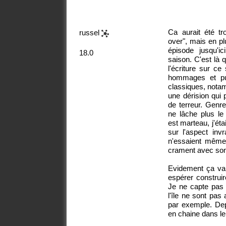
Ca aurait été tr
russel
over", mais en pl
épisode jusqu'i
18.0
saison. C'est là 
l'écriture sur ce
hommages et pu
classiques, nota
une dérision qui 
de terreur. Genr
ne lâche plus le 
est marteau, j'ét
sur l'aspect inv
n'essaient même 
crament avec son
Evidement ça va 
espérer construir
Je ne capte pas 
l'île ne sont pas 
par exemple. Dep
en chaine dans le