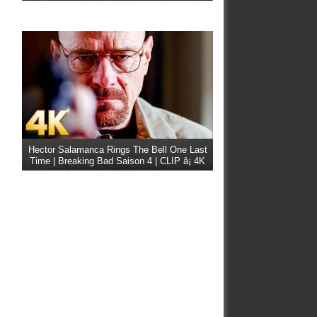
Hector Salamanca Rings The Bell One Last
Time | Breaking Bad Saison 4 | CLIP â¡ 4K