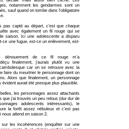
ages, notamment les gendarmes sont un
és, sauf quand on tombe dans l'obligatoire
se.
s pas capté au départ, c'est que chaque
uête avec également un fil rouge qui se
de saison. Ici une adolescente a disparu
t-ce une fugue, est-ce un enlèvement, est-
e dénouement de ce fil rouge m'a
 déçu finalement, j'aurais plutôt vu une
ocambolesque car on se retrouve avec la
de faire du meurtrier le personnage dont on
ins. Alors que finalement, un personnage
 évident aurait été presque plus plausible.
belles, les personnages assez attachants
s que j'ai trouvés un peu relous (dur dur de
onnages adolescents intéressants), le
ure la forêt assez nébuleux et c'est pas
i nous attend en saison 2.
 sur les incohérences (enquêter sur une