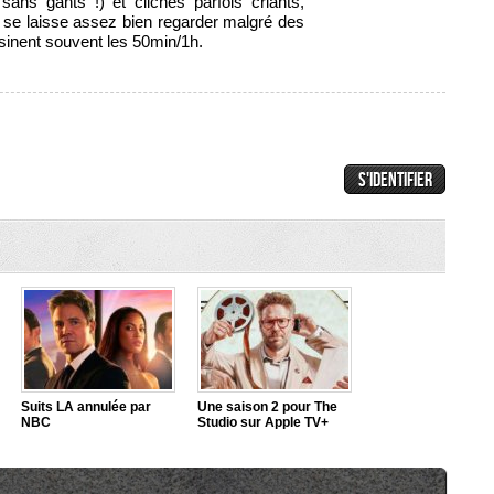
ans gants !) et clichés parfois criants,
 se laisse assez bien regarder malgré des
sinent souvent les 50min/1h.
Suits LA annulée par
Une saison 2 pour The
NBC
Studio sur Apple TV+