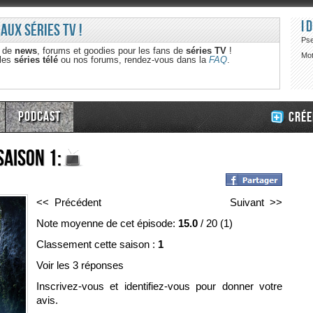
I
 aux séries TV !
Ps
e de
news
, forums et goodies pour les fans de
séries TV
!
Mot
 les
séries télé
ou nos forums, rendez-vous dans la
FAQ
.
Podcast
Crée
aison 1:
<< Précédent
Suivant >>
Note moyenne de cet épisode:
15.0
/
20
(
1
)
Classement cette saison :
1
Voir les 3 réponses
Inscrivez-vous et identifiez-vous pour donner votre
avis.