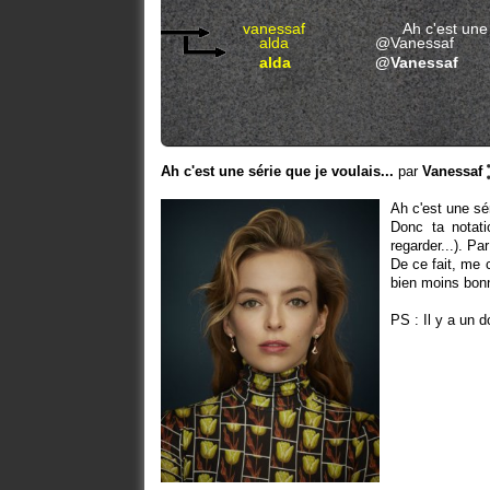
vanessaf
Ah c'est une 
alda
@Vanessaf
alda
@Vanessaf
Ah c'est une série que je voulais...
par
Vanessaf
Ah c'est une sér
Donc ta notati
regarder...). P
De ce fait, me 
bien moins bon
PS : Il y a un 