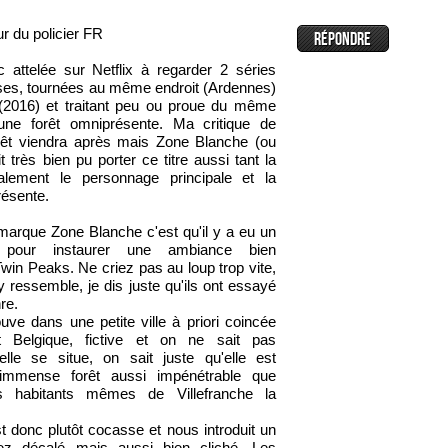
ur du policier FR
attelée sur Netflix à regarder 2 séries
ises, tournées au même endroit (Ardennes)
2016) et traitant peu ou proue du même
 une forêt omniprésente. Ma critique de
rêt viendra après mais Zone Blanche (ou
t très bien pu porter ce titre aussi tant la
nalement le personnage principale et la
résente.
marque Zone Blanche c'est qu'il y a eu un
rt pour instaurer une ambiance bien
 Twin Peaks. Ne criez pas au loup trop vite,
y ressemble, je dis juste qu'ils ont essayé
re.
ve dans une petite ville à priori coincée
t Belgique, fictive et on ne sait pas
lle se situe, on sait juste qu'elle est
 immense forêt aussi impénétrable que
s habitants mêmes de Villefranche la
 donc plutôt cocasse et nous introduit un
ez décalé mais aussi bien cliché. Les