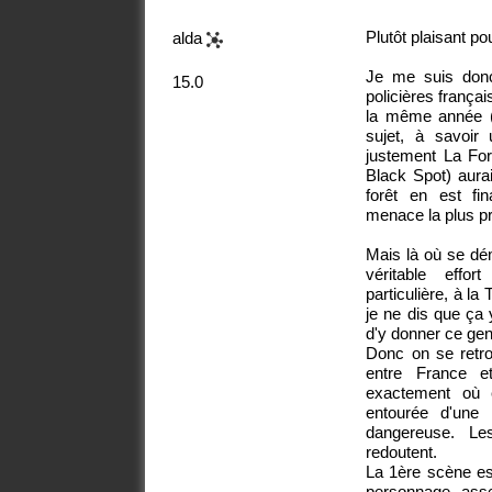
Plutôt plaisant po
alda
Je me suis donc 
15.0
policières frança
la même année (
sujet, à savoir
justement La Fo
Black Spot) aurai
forêt en est fi
menace la plus p
Mais là où se dé
véritable effo
particulière, à la
je ne dis que ça 
d'y donner ce gen
Donc on se retrou
entre France e
exactement où e
entourée d'une
dangereuse. Le
redoutent.
La 1ère scène est
personnage ass