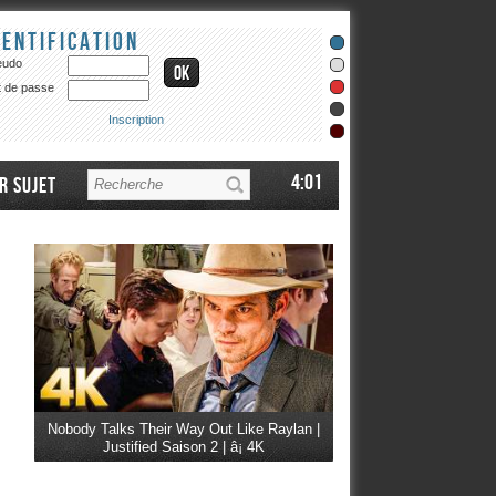
dentification
eudo
 de passe
Inscription
4:01
r sujet
Nobody Talks Their Way Out Like Raylan |
Justified Saison 2 | â¡ 4K