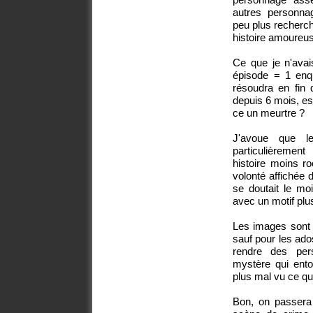
autres personn
peu plus recherch
histoire amoureu
Ce que je n'avai
épisode = 1 enq
résoudra en fin 
depuis 6 mois, es
ce un meurtre ?
J'avoue que l
particulièrement
histoire moins r
volonté affichée 
se doutait le mo
avec un motif plus
Les images sont 
sauf pour les ado
rendre des pers
mystère qui ento
plus mal vu ce qu
Bon, on passera