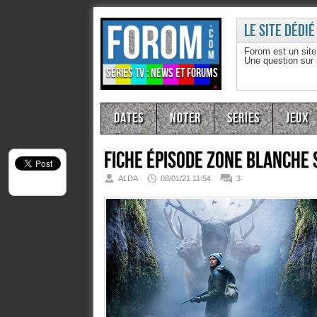
Le site dédié
Forom est un sit
Une question sur
Séries TV : news et forums
Dates
Noter
Series
Jeux
Fiche épisode
Zone Blanche S
ALDA
08/01/21 11:54
3