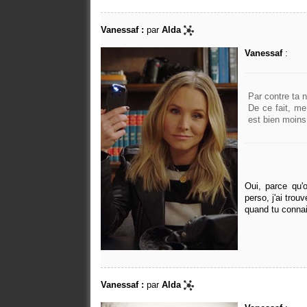
Vanessaf :
par
Alda
Vanessaf
:
Par contre ta 
De ce fait, me
est bien moins
Oui, parce qu
perso, j'ai tro
quand tu connai
Vanessaf :
par
Alda