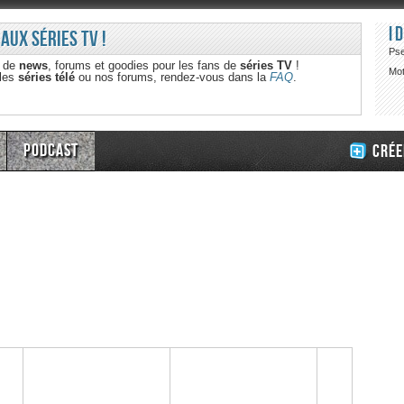
I
 aux séries TV !
Ps
e de
news
, forums et goodies pour les fans de
séries TV
!
Mot
 les
séries télé
ou nos forums, rendez-vous dans la
FAQ
.
Podcast
Crée