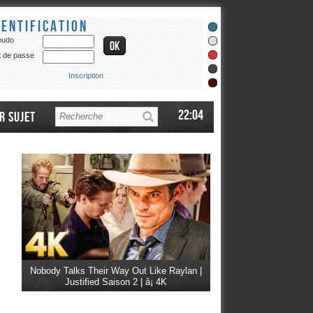
dentification
eudo
 de passe
Inscription
22:04
r sujet
Nobody Talks Their Way Out Like Raylan |
Justified Saison 2 | â¡ 4K