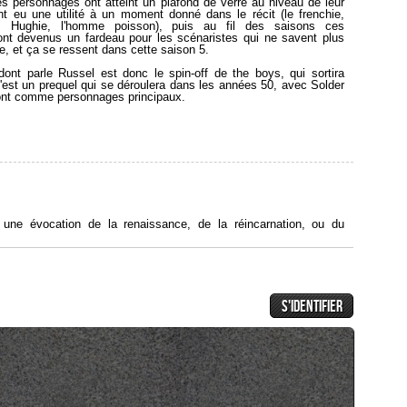
des personnages ont atteint un plafond de verre au niveau de leur
ont eu une utilité à un moment donné dans le récit (le frenchie,
a, Hughie, l'homme poisson), puis au fil des saisons ces
nt devenus un fardeau pour les scénaristes qui ne savent plus
re, et ça se ressent dans cette saison 5.
dont parle Russel est donc le spin-off de the boys, qui sortira
'est un prequel qui se déroulera dans les années 50, avec Solder
ont comme personnages principaux.
e une évocation de la renaissance, de la réincarnation, ou du
 qui se perpétue à l'identique, de génération en génération (en
alité du 18ème siècle, les traditions, le paternalisme), le bébé
dans le générique au pied du lit de Mark ça m'a fait penser à ce
aissance/clonage,
t confus et brouillon, d'où ma crainte d'une saison 3 écrite en
ming", avec les scénaristes qui vont bricoler des bouts d'idées
voile de confusion et des non-dits, un peu à la Lost, ce qui avait
e l'époque.