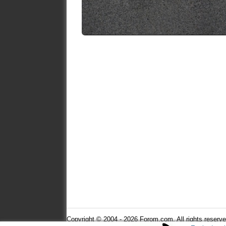
Réponse à "
Une saison 3 pour Severance sur Ap
Le plus dur pou
3, et de mainte
L'acteur principal avait avouÃÂ©...
Réponse à "
La saison 3 de REACHER a déjà tota
L'acteur princi
pour avoir cet
moins de 8 mois
pour arriver à u
Il risque sa san
tôt d'une attaq
Copyright © 2004 - 2026 Forom.com. All rights reserve