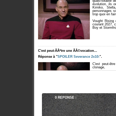
quasi-totalité 
évolution, ils 
Kimiko, Stell
personnages so
trop quoi en fai
Vought Rising 
courant 2027, c
Boy et Stormfr
C'est peut-ÃÂªtre une ÃÂ©vocation...
Réponse à "
SPOILER
Severance 2x10:
".
C'est peut-êtr
clonage,
la famille Kier
gardant la ment
Kier qui rampe 
principe de ren
mais tout ça es
mode "brainstor
0 REPONSE :
en laissant un 
déçu les fans d
Le plus dur pour les producteurs...