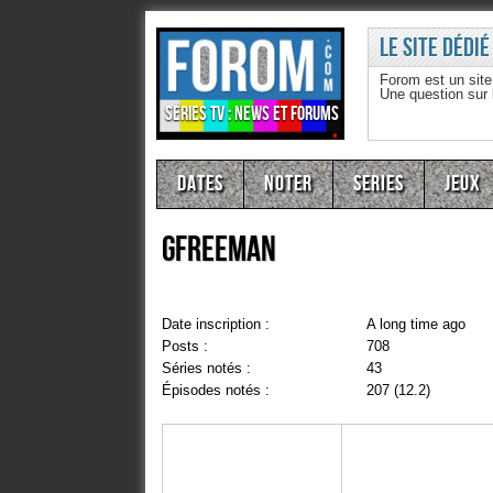
Le site dédié
Forom est un sit
Une question sur
Séries TV : news et forums
Dates
Noter
Series
Jeux
gfreeman
Date inscription :
A long time ago
Posts :
708
Séries notés :
43
Épisodes notés :
207 (12.2)