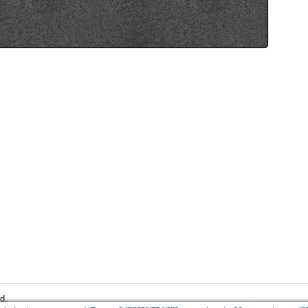
ple TV Plus
".
r les producteurs c'est de trouver quoi raconter dans cette saison
nir le même niveau de qualité, pour ne pas décevoir les fans.
lisé
".
pal avait avoué qu'il avait utilisé beaucoup de produits dopants
 aspect armoire à glace, afin de prendre 30 kilos de muscles en
, sachant qu'il faut en général des années (voire des décennies)
n tel physique si on se contente de soulever que de la fonte.
té, il n'est pas rare de voir dans le body-building des gens mourir
ue cardiaque, à force de se charger comme des mules.
d.