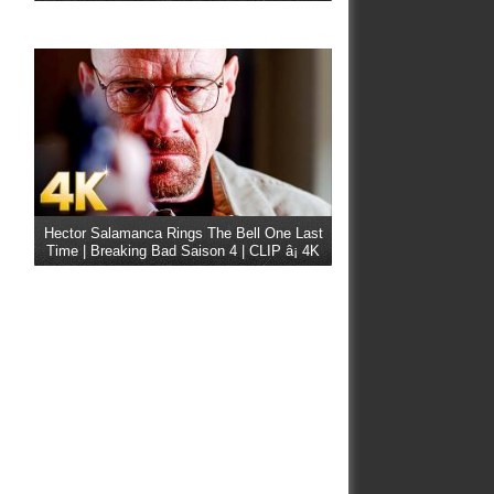
Hector Salamanca Rings The Bell One Last
Time | Breaking Bad Saison 4 | CLIP â¡ 4K