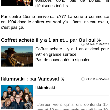
épisodes donc pas de bonus, ni
d'épisodes inédits.
Par contre 15eme anniversaire??? La série à commencé
en 1994 donc le coffret est sorti y'a....3ans, niveau exclu,
c'est pas ça.
Coffret acheté il y a 1 an et...
par
Oui oui
00:24 le 11/04/2012
Coffret acheté il y a 1 an et demi pour
99? en grande surface
Pas de nouveautés à signaler.
Ikkimisaki :
par
Vanessaf
04:24 le 11/04/2012
Ikkimisaki
:
L'erreur vient qu'ils ont confondu 15
ans et 10 saisons mais on voit bien 10