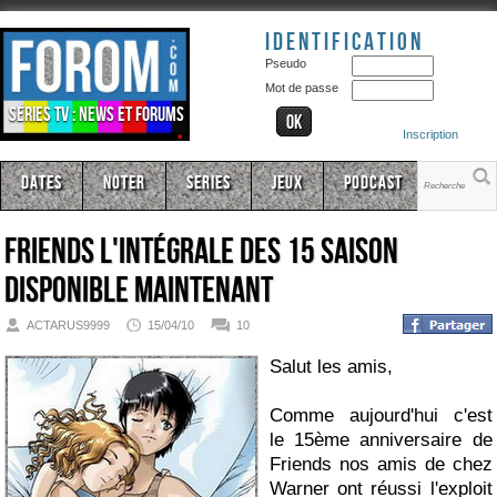
Identification
Pseudo
Mot de passe
Séries TV : news et forums
Inscription
Dates
Noter
Series
Jeux
Podcast
Friends l'intégrale des 15 saison
disponible maintenant
ACTARUS9999
15/04/10
10
Salut les amis,
Comme aujourd'hui c'est
le 15ème anniversaire de
Friends nos amis de chez
Warner ont réussi l'exploit