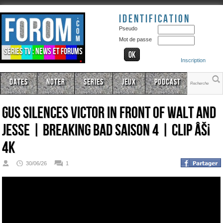
Identification
Pseudo
Mot de passe
Séries TV : news et forums
Inscription
Dates
Noter
Series
Jeux
Podcast
Gus Silences Victor In Front Of Walt And
Jesse | Breaking Bad Saison 4 | CLIP âš¡
4K
30/06/26
1