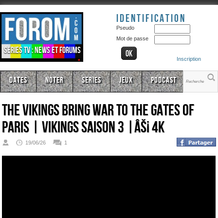
Identification
Pseudo
Mot de passe
Séries TV : news et forums
Inscription
Dates
Noter
Series
Jeux
Podcast
The Vikings Bring War To The Gates Of
Paris | Vikings Saison 3 |âš¡ 4K
19/06/26
1