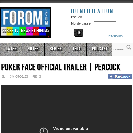
Identification
Pseudo
Mot de passe
Séries TV : news et forums
Inscription
Dates
Noter
Series
Jeux
Podcast
Poker Face Official Trailer | Peacock
05/01/23
3