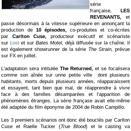
série
française,
LES
REVENANTS,
et
passe désormais à la vitesse supérieure en annonçant la
production de
10 épisodes,
co-produites et co-écrites
par
Carlton Cuse,
producteur exécutif et scénariste
sur
Lost
et sur
Bates Motel,
déjà diffusée sur la chaîne. Il
est également showrunner de la série
The Strain,
prévue
sur FX en juillet.
L'adaptation sera intitulée
The Returned,
et se focalisera
comme son aînée sur unne petite ville dont plusieurs
habitants, morts depuis plusieurs années, réapparaissent
et essayent, tant bien que mal, de réapprendre à vivre
face à des familles désamparées et l'apparition de
phénomènes étranges. La série françase avait elle-même
été adaptée du film éponyme de 2004 de Robin Campillo.
Les 3 premiers scénarios ont donc été bouclés par Carlton
Cuse et Raelle Tucker (
True Blood
) et le casting va