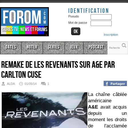
Identification
Pseudo
Mot de passe
Séries TV : news et forums
Inscription
Dates
Noter
Series
Jeux
Podcast
Remake de Les Revenants sur A&E par
Carlton Cuse
ALDA
01/05/14
1
La chaîne câblée
américaine
A&E
avait acquis
depuis un
moment les droits
de l'acclamée