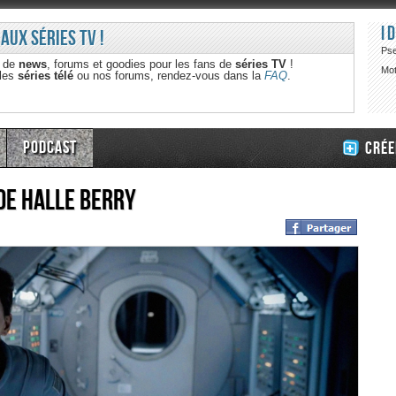
I
 aux séries TV !
Ps
e de
news
, forums et goodies pour les fans de
séries TV
!
Mot
 les
séries télé
ou nos forums, rendez-vous dans la
FAQ
.
Podcast
Crée
de Halle Berry