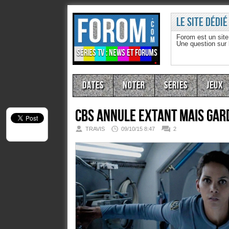
Le site dédié
Forom est un sit
Une question sur
Séries TV : news et forums
Dates
Noter
Series
Jeux
CBS annule Extant mais gar
TRAVIS
09/10/15 8:47
2