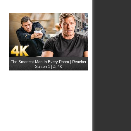
The Smartest Man In Every Room | Reacher
Saison 1 | â¡ 4K