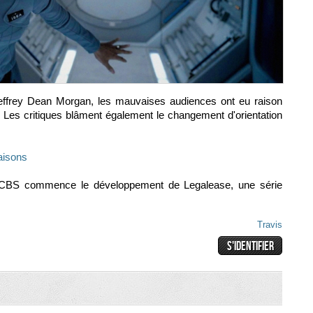
effrey Dean Mo
r
gan, les mauvaises audiences ont eu raison
 Les critiques blâment également le changement d'orientation
aisons
ar CBS commence le développement de Legalease, une série
Travis