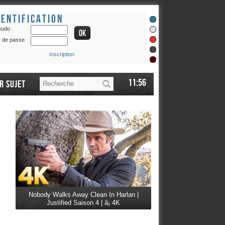
dentification
eudo
 de passe
Inscription
11:56
r sujet
Nobody Walks Away Clean In Harlan |
Justified Saison 4 | â¡ 4K