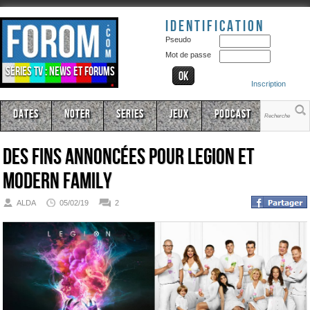
Identification
Pseudo
Mot de passe
Séries TV : news et forums
Inscription
Dates
Noter
Series
Jeux
Podcast
Des fins annoncées pour Legion et
Modern Family
ALDA
05/02/19
2