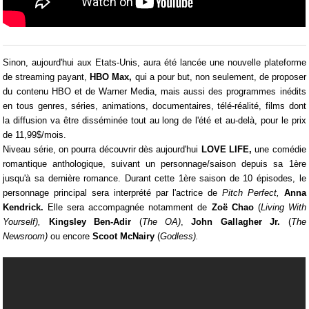
Sinon, aujourd'hui aux Etats-Unis, aura été lancée une nouvelle plateforme
de streaming payant,
HBO Max,
qui a pour but, non seulement, de proposer
du contenu HBO et de Warner Media, mais aussi des programmes inédits
en tous genres, séries, animations, documentaires, télé-réalité, films dont
la diffusion va être disséminée tout au long de l'été et au-delà, pour le prix
de 11,99$/mois.
Niveau série, on pourra découvrir dès aujourd'hui
LOVE LIFE,
une comédie
romantique anthologique, suivant un personnage/saison depuis sa 1ère
jusqu'à sa dernière romance. Durant cette 1ère saison de 10 épisodes, le
personnage principal sera interprété par l'actrice de
Pitch Perfect,
Anna
Kendrick.
Elle sera accompagnée notamment de
Zoë Chao
(
Living With
Yourself),
Kingsley Ben-Adir
(
The OA)
,
John Gallagher Jr.
(
The
Newsroom)
ou encore
Scoot McNairy
(
Godless).