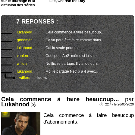
sur le tournage et la
Life, Cherish the Day
diffusion des séries
7 REPONSES :
lukahood
Cela commence à faire beaucoup...
gfreeman
Ça va peut-être faire comme dans...
lukahood
Oui la seule pour moi. ...
vanlen
Cool pour AoS, même si la saison...
willers
Netflix se partage. Il y a toujours...
lukahood
Moi je partage Netflix a 4 avec...
willers
Idem.
Cela commence à faire beaucoup...
par
Lukahood
22:47 le 26/05/2020
Cela commence à faire beaucoup
d'abonnements.