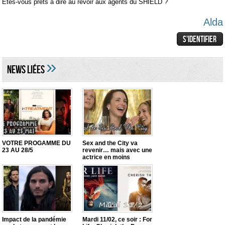
Etes-vous prêts à dire au revoir aux agents du SHIELD ?
Alda
»
NEWS LIéES
VOTRE PROGAMME DU
Sex and the City va
23 AU 28/5
revenir… mais avec une
actrice en moins
Impact de la pandémie
Mardi 11/02, ce soir : For