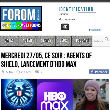
Identification
Pseudo
Mot de passe
Séries TV : news et forums
Inscription
Dates
Noter
Series
Jeux
Podcast
Mercredi 27/05, ce soir : Agents of
SHIELD, lancement d’HBO Max
ALDA
26/05/20
7