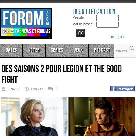
Identification
Pseudo
Mot de passe
Séries TV : news et forums
Inscription
Dates
Noter
Series
Jeux
Podcast
Des saisons 2 pour Legion et The Good
Fight
TRAVIS-
17/03/17
5