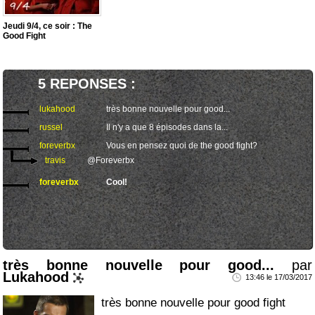
Jeudi 9/4, ce soir : The
Good Fight
5 REPONSES :
lukahood
très bonne nouvelle pour good...
russel
Il n'y a que 8 épisodes dans la...
foreverbx
Vous en pensez quoi de the good fight?
travis
@Foreverbx
foreverbx
Cool!
très bonne nouvelle pour good...
par
Lukahood
13:46 le 17/03/2017
très bonne nouvelle pour good fight