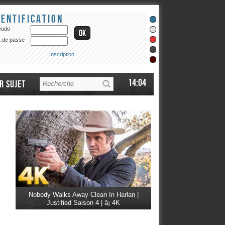
dentification
eudo
 de passe
Inscription
14:04
r sujet
Nobody Walks Away Clean In Harlan |
Justified Saison 4 | â¡ 4K