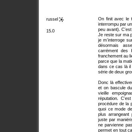
On finit avec le 
russel
interrompu par un
peu avant). C'es
15.0
Je reste sur ma p
je m'interroge su
désormais asse
carrément des 
franchement au li
parce que la mati
dans ce cas là il
série de deux gro
Donc là effectiv
et on bascule du
vieille empoign
réputation. C'es
procédure de la p
quoi ce mode de r
plus arrangeant 
juste par maniér
ne parvienne pa
permet en tout cas