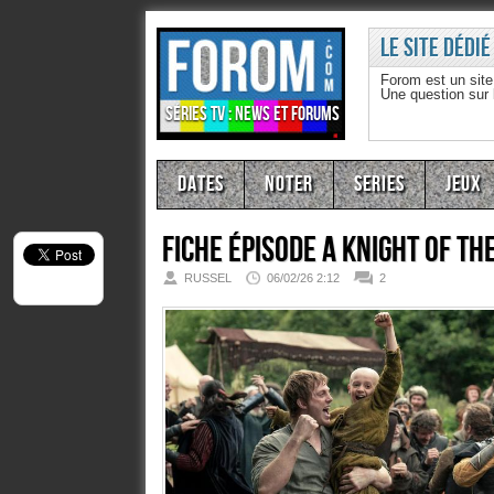
Le site dédié
Forom est un sit
Une question sur
Séries TV : news et forums
Dates
Noter
Series
Jeux
Fiche épisode
A Knight of th
RUSSEL
06/02/26 2:12
2