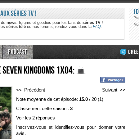
I
 aux séries TV !
Ps
e de
news
, forums et goodies pour les fans de
séries TV
!
Mot
 les
séries télé
ou nos forums, rendez-vous dans la
FAQ
.
Podcast
Crée
e Seven Kingdoms 1x04:
<< Précédent
Suivant >>
Note moyenne de cet épisode:
15.0
/
20
(
1
)
Classement cette saison :
3
Voir les 2 réponses
Inscrivez-vous et identifiez-vous pour donner votre
avis.