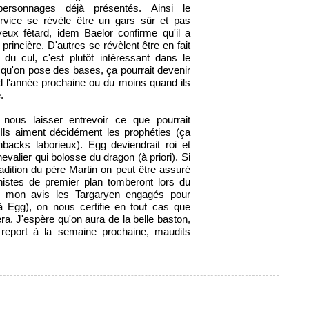
personnages déjà présentés. Ainsi le
rvice se révèle être un gars sûr et pas
eux fêtard, idem Baelor confirme qu'il a
 princière. D'autres se révèlent être en fait
 du cul, c'est plutôt intéressant dans le
 qu'on pose des bases, ça pourrait devenir
d l'année prochaine ou du moins quand ils
.
nous laisser entrevoir ce que pourrait
 Ils aiment décidément les prophéties (ça
backs laborieux). Egg deviendrait roi et
valier qui bolosse du dragon (à priori). Si
adition du père Martin on peut être assuré
istes de premier plan tomberont lors du
(à mon avis les Targaryen engagés pour
 à Egg), on nous certifie en tout cas que
. J'espère qu'on aura de la belle baston,
 report à la semaine prochaine, maudits
.