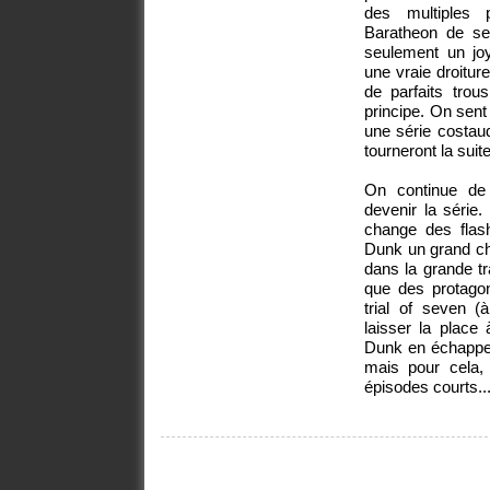
des multiples 
Baratheon de se
seulement un joy
une vraie droiture
de parfaits trous
principe. On sent
une série costau
tourneront la suite
On continue de 
devenir la série.
change des flash
Dunk un grand che
dans la grande tr
que des protagon
trial of seven 
laisser la place
Dunk en échappera
mais pour cela,
épisodes courts..