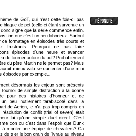
thème de GoT, qui n'est cette fois-ci pas
e blague de pet (celle-ci étant survenue un
t donc signe que la série commence enfin.
osition que c'est un peu laborieux. Surtout
r ce formatage en épisodes très courts et
z frustrants. Pourquoi ne pas faire
bons épisodes d'une heure et avancer
eu de tourner autour du pot? Probablement
ère du père Martin ne le permet pas? Mais
 aurait mieux valu se contenter d'une mini
s épisodes par exemple...
ement désormais les enjeux sont présents
 tournoi de simple distraction à la bonne
ade pour des histoires d'honneur et de
t un peu inutilement tarabiscoté dans la
art de Aerion, je n'ai pas trop compris en
ésolution de conflit (trial of seven) était
pour lui qu'une simple duel direct. C'est
isme con ou c'est dans l'espoir que Dunk
s à monter une équipe de chevaliers? Ca
 de trier le bon grain de l'ivraie au niveau