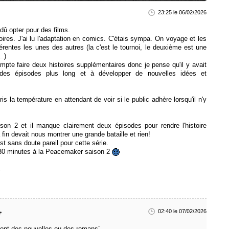
23:25 le 06/02/2026
 dû opter pour des films.
stoires. J'ai lu l'adaptation en comics. C'étais sympa. On voyage et les
férentes les unes des autres (la c'est le tournoi, le deuxième est une
..)
mpte faire deux histoires supplémentaires donc je pense qu'il y avait
 des épisodes plus long et à développer de nouvelles idées et
pris la température en attendant de voir si le public adhère lorsqu'il n'y
on 2 et il manque clairement deux épisodes pour rendre l'histoire
 fin devait nous montrer une grande bataille et rien!
est sans doute pareil pour cette série.
e 30 minutes à la Peacemaker saison 2
.
02:40 le 07/02/2026
sont des nouvelles ou des romans´