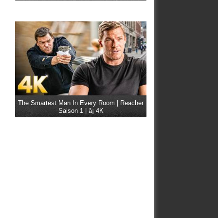
The Smartest Man In Every Room | Reacher
Saison 1 | â¡ 4K