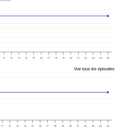
11
12
13
14
15
16
17
18
19
20
21
22
23
24
25
Voir tous les épisodes
11
12
13
14
15
16
17
18
19
20
21
22
23
24
25