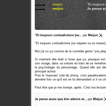
meijun
"Et toujours 
meijun
Je pense au
"Et toujours contradictoire (se...
par
Meijun
"Et toujours contradictoire (se séparer ou se marier)
Moi j'ai vu ça comme de la comédie genre "you play
Si vraiment elle était si furax que ça, pourquoi est-
son visage, dans sa voiture en train de se remettre
la psychologie du personnage. Quand elle est déçu
principal acteur.
Puis le 'mauvais' coté de jimmy, c'est paradoxalement
dernière fois ce qu'il est en lui demandant si il va 
Peut être que je me trompe, après. C'est ma lecture
Je pense aussi que kim admire et...
par
Meijun