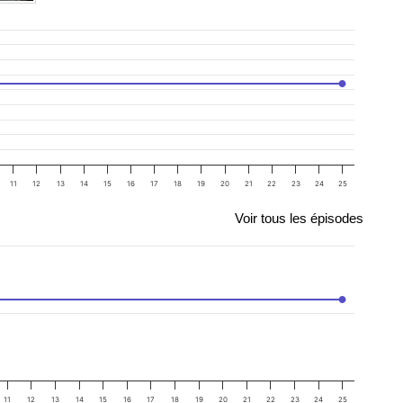
11
12
13
14
15
16
17
18
19
20
21
22
23
24
25
Voir tous les épisodes
11
12
13
14
15
16
17
18
19
20
21
22
23
24
25