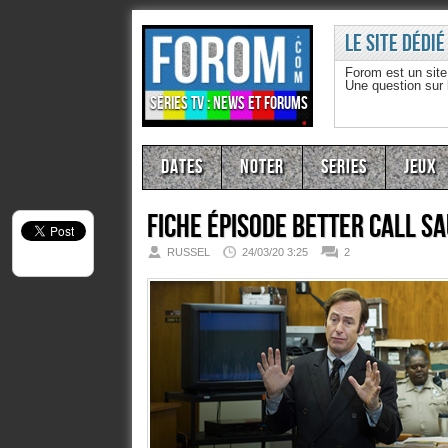
Le site dédié
Forom est un sit
Une question sur
Séries TV : news et forums
Dates
Noter
Series
Jeux
Fiche épisode
Better Call S
RUSSEL
24/03/20 3:25
2