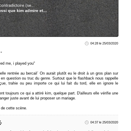
contradictoire (se...
ssi que kim admire et...
04:28 le 25/03/2020
 "
ed me, i played you"
elle rentrée au bercail´ On aurait plutôt eu le droit à un gros plan sur
 en question ou truc du genre. Surtout que le flashback nous rappelle
e, trahie ou peu importe ce qui lui fait du tord, elle en ignore le
 toujours ce qui a attiré kim, quelque part. D'ailleurs elle vérifie une
changer juste avant de lui proposer un mariage.
 de cette scène.
04:37 le 25/03/2020