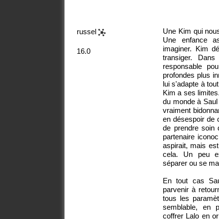
Une Kim qui nous
russel
Une enfance as
imaginer. Kim déj
16.0
transiger. Dans
responsable pour
profondes plus in
lui s'adapte à tou
Kim a ses limites
du monde à Saul
vraiment bidonnant
en désespoir de 
de prendre soin 
partenaire iconoc
aspirait, mais es
cela. Un peu ex
séparer ou se mar
En tout cas Sau
parvenir à retou
tous les paramèt
semblable, en p
coffrer Lalo en o