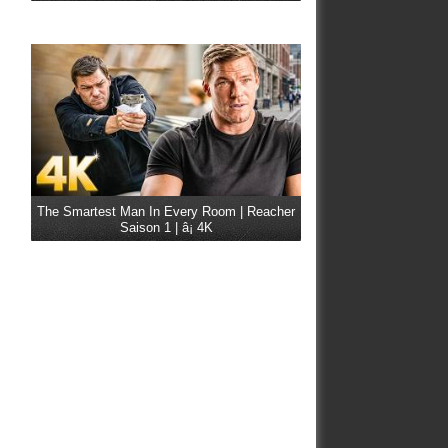
The Smartest Man In Every Room | Reacher
Saison 1 | â¡ 4K