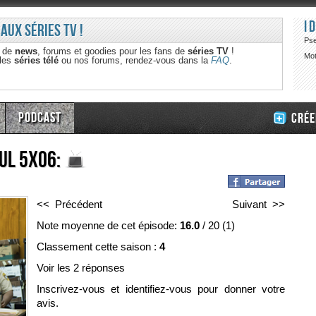
I
 aux séries TV !
Ps
e de
news
, forums et goodies pour les fans de
séries TV
!
Mot
 les
séries télé
ou nos forums, rendez-vous dans la
FAQ
.
Podcast
Crée
aul 5x06:
<< Précédent
Suivant >>
Note moyenne de cet épisode:
16.0
/
20
(
1
)
Classement cette saison :
4
Voir les 2 réponses
Inscrivez-vous et identifiez-vous pour donner votre
avis.