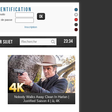
dentification
eudo
 de passe
Inscription
23:34
r sujet
Nobody Walks Away Clean In Harlan |
Justified Saison 4 | â¡ 4K