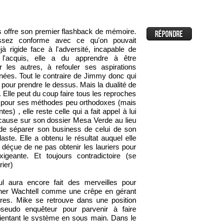
 offre son premier flashback de mémoire.
sez conforme avec ce qu'on pouvait
à rigide face à l'adversité, incapable de
 l'acquis, elle a du apprendre à être
 les autres, à refouler ses aspirations
nées. Tout le contraire de Jimmy donc qui
t pour prendre le dessus. Mais la dualité de
. Elle peut du coup faire tous les reproches
 pour ses méthodes peu orthodoxes (mais
es) , elle reste celle qui a fait appel à lui
cause sur son dossier Mesa Verde au lieu
de séparer son business de celui de son
laste. Elle a obtenu le résultat auquel elle
t déçue de ne pas obtenir les lauriers pour
igeante. Et toujours contradictoire (se
ier)
l aura encore fait des merveilles pour
rner Wachtell comme une crêpe en gérant
res. Mike se retrouve dans une position
seudo enquêteur pour parvenir à faire
rientant le système en sous main. Dans le