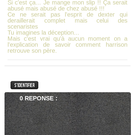
Si c'est ça... Je mange mon slip !! Ça serait
abusé mais abusé de chez abusé !!!
Ce ne serait pas l'esprit de dexter qui
deraillerait complet mais celui des
scenaristes
Tu imagines la déception...
Mais c'est vrai qu'à aucun moment on a
l'explication de savoir comment harrison
retrouve son père.
Dans sa lettre laissée à Hannah, il a
surement dévoilé sa nouvelle identité "au cas
où" j'imagine?!..
Et kurt étant un "Dexter" lui aussi, j'imagine
0 REPONSE :
qu'il sait reconnaitre son ou ses Alter ego plus
facilement. Et si il était proie au doute, la
visite de Dexter dans sa cellule l'a conforter
dans cette idée. Echec et mat.
(Qui ferait de telles démarches pour un face
à face?)