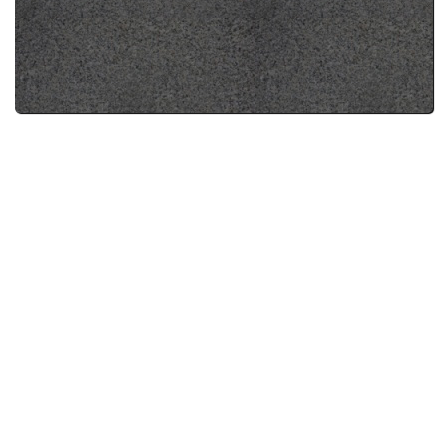
L'idée du "purgatoire" c'est trop méta pour
une série comme Dexter. Et la réflexion faite
en rapport à ça est vraiment, vraiment tirée
par les cheveux.
Sinon je retrouve enfin l'ambiance de la série
que j'ai surkiffé à l'époque. La mise en place
aura été laborieuse et bourrée de facilité mais
ça fonctionne pour moi.
Sinon Dexter a vraiment perdu le coup de
main. Va vraiment falloir qu'il se réveille si il
veut pas se faire radiner le fion par son ex
copine
C'est la note dÃÂ©finitve?...
Réponse à "
SPOILER
Zack Snyders Justice
League:
".
C'est la note définitive?
Je pense aussi que kim admire et...