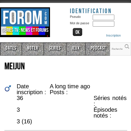
Identification
Pseudo
Mot de passe
Séries TV : news et forums
Inscription
Dates
Noter
Series
Jeux
Podcast
meijun
Date
A long time ago
inscription :
Posts :
36
Séries notés
:
3
Épisodes
notés :
3 (16)