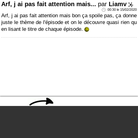
Arf, j ai pas fait attention mais...
par
Liamv
00:30 le 15/02/2020
Arf, j ai pas fait attention mais bon ça spoile pas, ça donne
juste le thème de l'épisode et on le découvre quasi rien qu
en lisant le titre de chaque épisode.
Envie de rejoindre la communauté Forom ?
Inscr
Copyright © 2004 - 2026 Forom.com. All rights