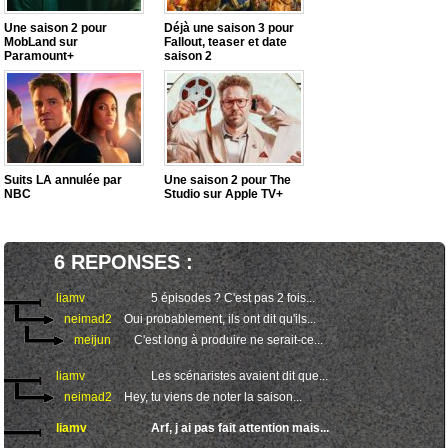
Une saison 2 pour
Déjà une saison 3 pour
MobLand sur
Fallout, teaser et date
Paramount+
saison 2
Suits LA annulée par
Une saison 2 pour The
NBC
Studio sur Apple TV+
6 REPONSES :
liamv
5 épisodes ? C'est pas 2 fois...
neimad2
Oui probablement, ils ont dit qu'ils...
meijun
C'est long à produire ne serait-ce...
liamv
Les scénaristes avaient dit que...
neimad2
Hey, tu viens de noter la saison...
liamv
Arf, j ai pas fait attention mais...