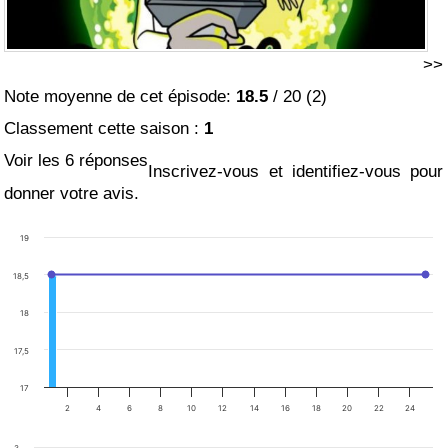
>>
Note moyenne de cet épisode:
18.5
/
20
(
2
)
Classement cette saison :
1
Voir les 6 réponses
Inscrivez-vous et identifiez-vous pour
donner votre avis.
19
18,5
18
17,5
17
2
4
6
8
10
12
14
16
18
20
22
24