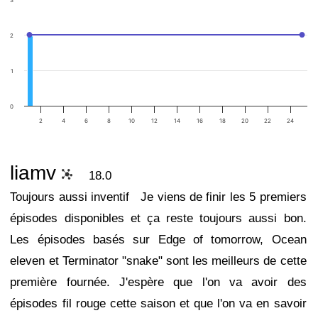
3
2
1
0
2
4
6
8
10
12
14
16
18
20
22
24
liamv
18.0
Toujours aussi inventif
Je viens de finir les 5 premiers
épisodes disponibles et ça reste toujours aussi bon.
Les épisodes basés sur Edge of tomorrow, Ocean
eleven et Terminator "snake" sont les meilleurs de cette
première fournée. J'espère que l'on va avoir des
épisodes fil rouge cette saison et que l'on va en savoir