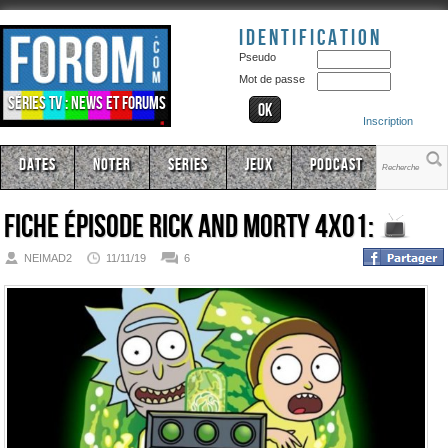
Identification
Pseudo
Mot de passe
Séries TV : news et forums
Inscription
Dates
Noter
Series
Jeux
Podcast
Fiche épisode
Rick And Morty 4x01:
NEIMAD2
11/11/19
6