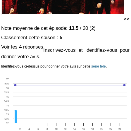
>>
Note moyenne de cet épisode:
13.5
/
20
(
2
)
Classement cette saison :
5
Voir les 4 réponses
Inscrivez-vous et identifiez-vous pour
donner votre avis.
Identifez-vous ci-dessus pour donner votre avis sur cette
série télé
.
17
16,5
16
15,5
15
14,5
14
13,5
13
12,5
12
2
4
6
8
10
12
14
16
18
20
22
24