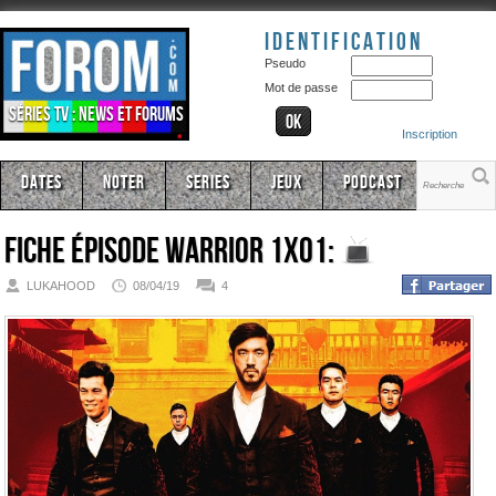
Identification
Pseudo
Mot de passe
Séries TV : news et forums
Inscription
Dates
Noter
Series
Jeux
Podcast
Fiche épisode
Warrior 1x01:
LUKAHOOD
08/04/19
4