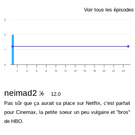
Voir tous les épisodes
3
2
1
0
2
4
6
8
10
12
14
16
18
20
22
24
neimad2
12.0
Pas sûr que ça aurait sa place sur Netflix, c'est parfait
pour Cinemax, la petite soeur un peu vulgaire et "bros"
de HBO.