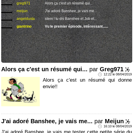
greg971
Alors ça c'est un résumé qui...
meijun
J'ai adoré Banshee, je vais me...
angeldusta
idem ! tu dis Banshee et Job et...
giantrino
Vu le premier épisode, intéressant......
Alors ça c'est un résumé qui...
par
Greg971
12:22 le 08/04/2019
Alors ça c'est un résumé qui donne
envie!!
J'ai adoré Banshee, je vais me...
par
Meijun
16:10 le 08/04/2019
J'ai adoré Banshee, je vais me tester cette petite série du