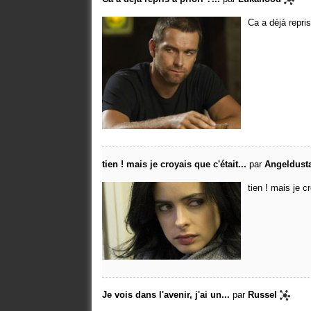
Ca a déjà repris
tien ! mais je croyais que c'était...
par
Angeldust
tien ! mais je c
Je vois dans l'avenir, j'ai un...
par
Russel