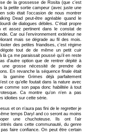
rise de la grossesse de Rosita (que c'est
s la petite sortie campeur (avec juste une
en solo était l'occasion de nous montrer
king Dead peut-être agréable quand le
ourdi de dialogues débiles. C'était propre
n et assez pertinent dans le constat de
nde. Car oui l'environnement extérieur ne
iorant mais se dégrade au fil des mois.
looter des petites friandises, c'est régime
dégote tout de de même un petit cuir
 là ça me paraissait poussé qu'il en reste
as d'autre option que de rentrer dépité à
c une grosse nécessité de prendre de
ions. En revanche la séquence finale était
c la gamine Grimes déjà parfaitement
'est ce qu'elle foutait dans la nature avec
he comme son papa donc habilitée à tout
. Grotesque. Ca montre qu'on n'en a pas
s idioties sur cette série.
sus et on n'aura pas fini de le regretter je
même temps Daryl and co seront au moins
per une chuchoteuse. Ils ont l'air
 cintrés dans cette communauté, du genre
pas faire confiance. On peut être certain