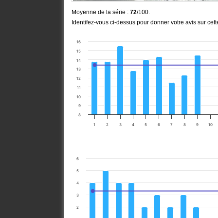
Moyenne de la série :
72
/100.
Identifez-vous ci-dessus pour donner votre avis sur cet
16
15
14
13
12
11
10
9
8
1
2
3
4
5
6
7
8
9
10
6
5
4
3
2