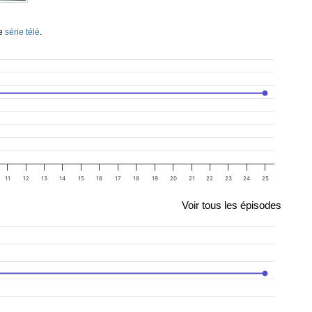
te
série télé
.
11
12
13
14
15
16
17
18
19
20
21
22
23
24
25
Voir tous les épisodes