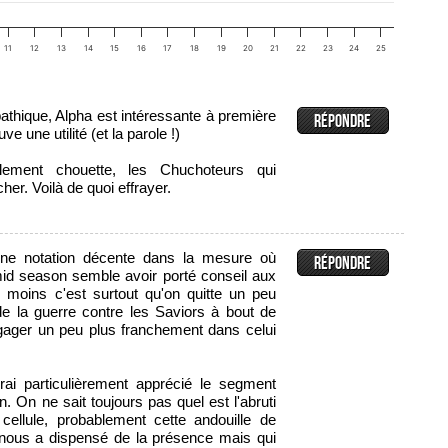
11
12
13
14
15
16
17
18
19
20
21
22
23
24
25
thique, Alpha est intéressante à première
ve une utilité (et la parole !)
lement chouette, les Chuchoteurs qui
her. Voilà de quoi effrayer.
une notation décente dans la mesure où
 mid season semble avoir porté conseil aux
moins c'est surtout qu'on quitte un peu
 de la guerre contre les Saviors à bout de
ngager un peu plus franchement dans celui
urai particulièrement apprécié le segment
 On ne sait toujours pas quel est l'abruti
cellule, probablement cette andouille de
 nous a dispensé de la présence mais qui