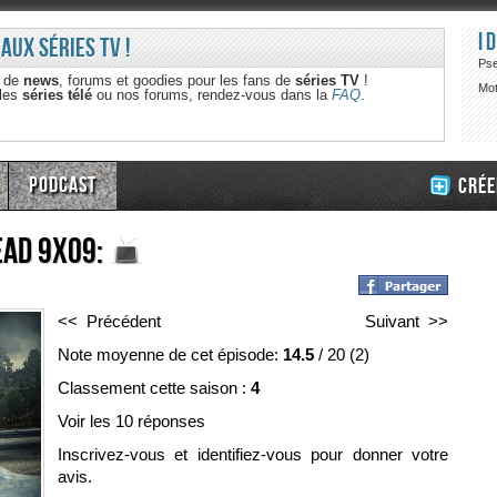
I
 aux séries TV !
Ps
e de
news
, forums et goodies pour les fans de
séries TV
!
Mot
 les
séries télé
ou nos forums, rendez-vous dans la
FAQ
.
Podcast
Crée
ead 9x09:
<< Précédent
Suivant >>
Note moyenne de cet épisode:
14.5
/
20
(
2
)
Classement cette saison :
4
Voir les 10 réponses
Inscrivez-vous et identifiez-vous pour donner votre
avis.