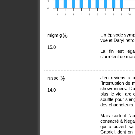
1
0
1
2
3
4
5
6
7
8
9
10
Un épisode sympa
migmig
vue et Daryl retrou
15.0
La fin est éga
s'arrêtent de marc
J'en reviens à 
russel
l'interruption de
showrunners. Du 
14.0
plus le vieil arc
souffle pour s'e
des chuchoteurs.
Mais surtout j'a
consacré à Negan.
qui a ouvert sa 
Gabriel, dont on