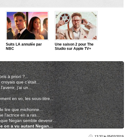
Suits LA annulée par
Une saison 2 pour The
NBC
Studio sur Apple TV+
ris à priori ?...
 croyais que c'était...
'avenir, j'ai un...
ment en vo, les sous-titre...
de lire que michonne...
e l'actrice en a ras...
 que Negan semble devenir...
e on a vu autant Negan...
13:32 le 05/02/2019