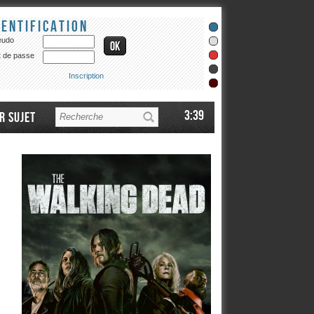
dentification
eudo
 de passe
Inscription
3:39
r sujet