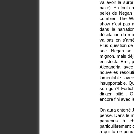
va avoir la surp
naze). En tout ca
pelle) de Negan 
combien The Wal
show n'est pas al
dans la narratio
désolation du mo
va pas en s'amél
Plus question de 
sec. Negan se 
mignon, mais déjà
en stock. Bref, p
Alexandria ave
nouvelles résolut
lamentable ave
insupportable. Qu
son gun?! Fortic
diriger, pitié..
encore fini avec le
On aura enterré Je
pense. Dans le 
parvenus à cho
particulièrement
à qui tu ne peux 