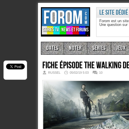
Le site dédié
Forom est un sit
Une question sur
Séries TV : news et forums
Dates
Noter
Series
Jeux
Fiche épisode
The Walking D
RUSSEL
05/02/19 5:03
10