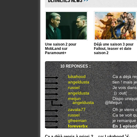
DERNIÈRES NEWS
Une saison 2 pour
Déjà une saison 3 pour
MobLand sur
Fallout, teaser et date
Paramount+
saison 2
10 REPONSES :
lukahood
Ca a déjà rep
angeldusta
tien ! mais je
russel
Je vois dans l
angeldusta
:)) :out( ...
meijun
Dispo unique
angeldusta
@Meijun
zavata77
Oh je viens 
russel
Ca se voit qu
gfreeman
je remarque
foreverbx
En 1 episod
Ca a déjà repris à priori ?...
par
Lukahood