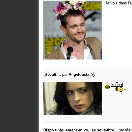
Je vois dans l'av
:)) :out( ...
par
Angeldusta
Dispo uniquement en vo, les sous-titre...
par
Mei