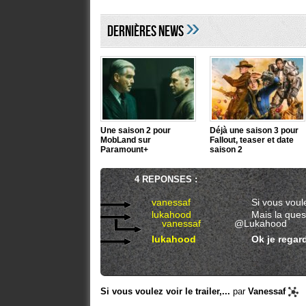
»
DERNIÈRES NEWS
Une saison 2 pour
Déjà une saison 3 pour
MobLand sur
Fallout, teaser et date
Paramount+
saison 2
4 REPONSES :
vanessaf
Si vous voulez
lukahood
Mais la quest
vanessaf
@Lukahood
lukahood
Ok je regard
Si vous voulez voir le trailer,...
par
Vanessaf