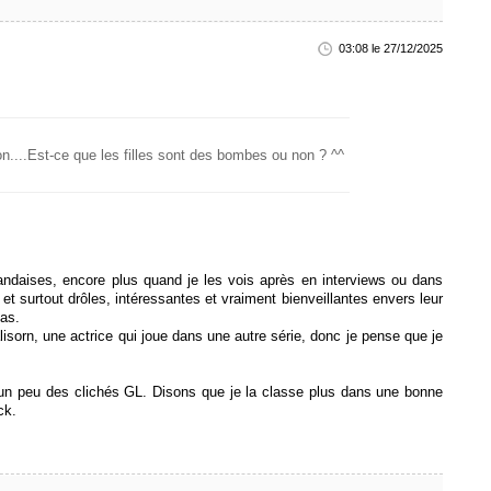
03:08 le 27/12/2025
on....Est-ce que les filles sont des bombes ou non ? ^^
ïlandaises, encore plus quand je les vois après en interviews ou dans
 et surtout drôles, intéressantes et vraiment bienveillantes envers leur
bas.
sorn, une actrice qui joue dans une autre série, donc je pense que je
t un peu des clichés GL. Disons que je la classe plus dans une bonne
ck.