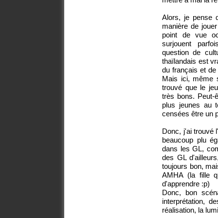
Alors, je pense q
manière de jouer 
point de vue occ
surjouent parf
question de cult
thaïlandais est v
du français et de
Mais ici, même s
trouvé que le jeu
très bons. Peut-
plus jeunes au t
censées être un 
Donc, j'ai trouvé 
beaucoup plu égal
dans les GL, com
des GL d'ailleur
toujours bon, mais
AMHA (la fille q
d'apprendre :p)
Donc, bon scéna
interprétation, 
réalisation, la lu