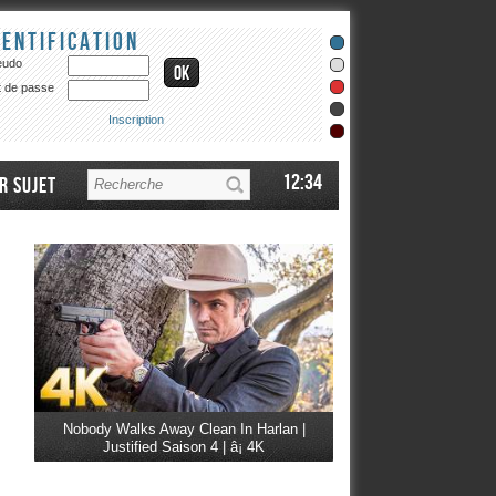
dentification
eudo
 de passe
Inscription
12:34
r sujet
Nobody Walks Away Clean In Harlan |
Justified Saison 4 | â¡ 4K