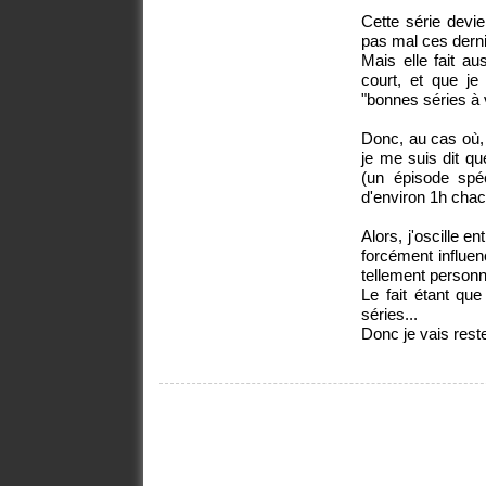
Cette série devie
pas mal ces derni
Mais elle fait au
court, et que j
"bonnes séries à v
Donc, au cas où, ç
je me suis dit que
(un épisode spéc
d'environ 1h chac
Alors, j'oscille en
forcément influe
tellement personn
Le fait étant qu
séries...
Donc je vais rest