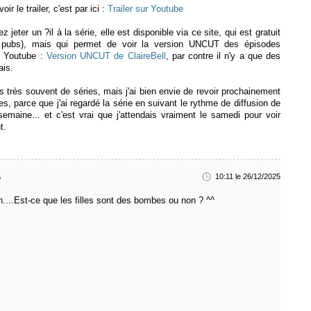
ir le trailer, c'est par ici :
Trailer sur Youtube
z jeter un ?il à la série, elle est disponible via ce site, qui est gratuit
 pubs), mais qui permet de voir la version UNCUT des épisodes
à Youtube :
Version UNCUT de ClaireBell
, par contre il n'y a que des
ais.
s très souvent de séries, mais j'ai bien envie de revoir prochainement
es, parce que j'ai regardé la série en suivant le rythme de diffusion de
emaine... et c'est vrai que j'attendais vraiment le samedi pour voir
t.
10:11 le 26/12/2025
n....Est-ce que les filles sont des bombes ou non ? ^^