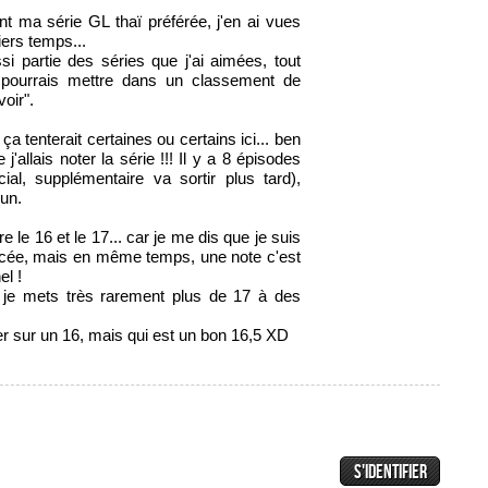
nt ma série GL thaï préférée, j'en ai vues
ers temps...
ssi partie des séries que j'ai aimées, tout
e pourrais mettre dans un classement de
oir".
a tenterait certaines ou certains ici... ben
 j'allais noter la série !!! Il y a 8 épisodes
ial, supplémentaire va sortir plus tard),
un.
tre le 16 et le 17... car je me dis que je suis
ncée, mais en même temps, une note c'est
el !
e je mets très rarement plus de 17 à des
er sur un 16, mais qui est un bon 16,5 XD