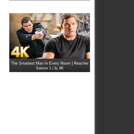
The Smartest Man In Every Room | Reacher
Saison 1 | â¡ 4K