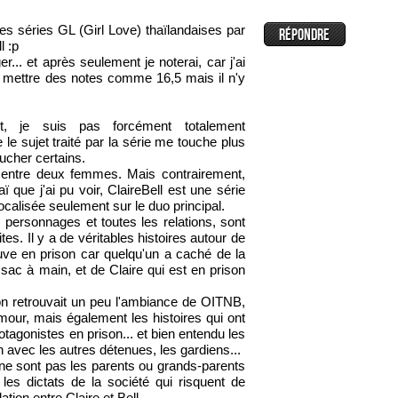
des séries GL (Girl Love) thaïlandaises par
l :p
er... et après seulement je noterai, car j'ai
e mettre des notes comme 16,5 mais il n'y
nt, je suis pas forcément totalement
 le sujet traité par la série me touche plus
oucher certains.
 entre deux femmes. Mais contrairement,
ï que j'ai pu voir, ClaireBell est une série
ocalisée seulement sur le duo principal.
 personnages et toutes les relations, sont
tes. Il y a de véritables histoires autour de
ouve en prison car quelqu'un a caché de la
ac à main, et de Claire qui est en prison
'on retrouvait un peu l'ambiance de OITNB,
'amour, mais également les histoires qui ont
tagonistes en prison... et bien entendu les
n avec les autres détenues, les gardiens...
ne sont pas les parents ou grands-parents
es dictats de la société qui risquent de
ation entre Claire et Bell.