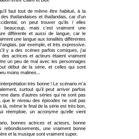
u'il faut tout de même être habitué, à la
des thaïlandaises et thaïlandais, car d'un
idental, on peut trouver qu'ils / elles
ois beaucoup, mais c'est vraiment une
ure différente et aussi de langue, car le
raiment une langue aux tonalités différentes
 l'anglais, par exemple, et très expressive.
'il y a des scènes parfois comiques, j'ai
 des actrices et acteurs étaient vraiment
être un peu de mal avec les personnages
out début de la série, et celles qui sont
peu moins malines...
l'interprétation très bonne ! Le scénario m'a
ement, surtout qu'il peut arriver parfois
me dans d'autres séries qui ne sont pas
s, que le niveau des épisodes ne soit pas
 là, même le final de la série est très bon,
ui réemploie, un acronyme qu'elle vient
rio, bonnes actrices et acteurs, bonne
des rebondissements, une vraiment bonne
mière et la musique sont vraiment super.