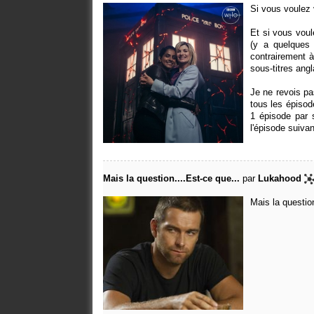
Si vous voulez vo
Et si vous voule
(y a quelques
contrairement 
sous-titres angl
Je ne revois pa
tous les épisod
1 épisode par s
l'épisode suivan
Mais la question....Est-ce que...
par
Lukahood
Mais la questio