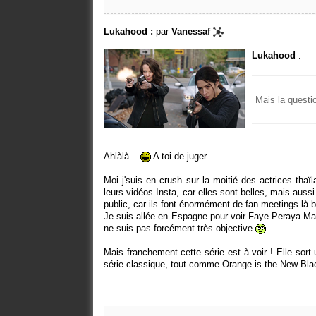
Lukahood :
par
Vanessaf
Lukahood
:
Mais la questi
Ahlàlà...
A toi de juger...
Moi j'suis en crush sur la moitié des actrices tha
leurs vidéos Insta, car elles sont belles, mais aussi
public, car ils font énormément de fan meetings là-
Je suis allée en Espagne pour voir Faye Peraya Mali
ne suis pas forcément très objective
Mais franchement cette série est à voir ! Elle sor
série classique, tout comme Orange is the New Bla