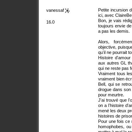
Petite incursion 
vanessaf
ici, avec ClaireBel
Bon, je vais rédig
16.0
toujours envie d
a pas les demis.
Alors, forcéme
objective, puisque
qu'il ne pourrait t
Histoire d'amour
aux autres GL tha
qui ne reste pas f
Vraiment tous les
vraiment bien écri
Bell, qui se retr
drogue dans son s
pour meurtre.
J'ai trouvé que l
on a l'histoire d
mené les deux pro
histoires de priso
Pour une fois ce 
homophobes, ou l
mettre à mal la rel