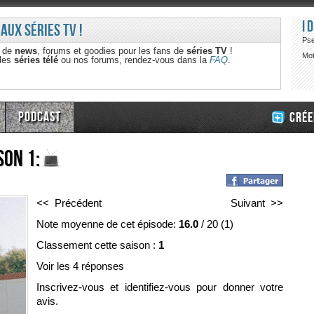
I
 aux séries TV !
Ps
e de
news
, forums et goodies pour les fans de
séries TV
!
Mot
 les
séries télé
ou nos forums, rendez-vous dans la
FAQ
.
Podcast
Crée
son 1:
<< Précédent
Suivant >>
Note moyenne de cet épisode:
16.0
/
20
(
1
)
Classement cette saison :
1
Voir les 4 réponses
Inscrivez-vous et identifiez-vous pour donner votre
avis.