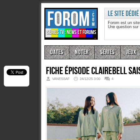
Le site dédié
Forom est un sit
Une question sur
Séries TV : news et forums
Dates
Noter
Series
Jeux
Fiche épisode
Clairebell Sai
VANESSAF
24/12/25 3:00
4