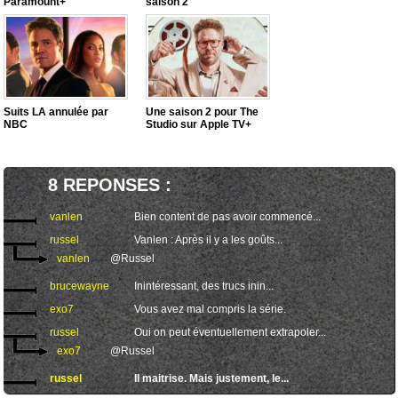
Paramount+
saison 2
Suits LA annulée par
Une saison 2 pour The
NBC
Studio sur Apple TV+
8 REPONSES :
vanlen
Bien content de pas avoir commencé...
russel
Vanlen : Après il y a les goûts...
vanlen
@Russel
brucewayne
Inintéressant, des trucs inin...
exo7
Vous avez mal compris la série.
russel
Oui on peut éventuellement extrapoler...
exo7
@Russel
russel
Il maitrise. Mais justement, le...