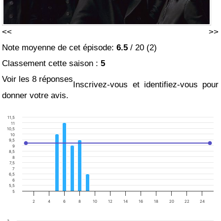
<<
>>
Note moyenne de cet épisode:
6.5
/
20
(
2
)
Classement cette saison :
5
Voir les 8 réponses
Inscrivez-vous et identifiez-vous pour
donner votre avis.
11,5
11
10,5
10
9,5
9
8,5
8
7,5
7
6,5
6
5,5
5
2
4
6
8
10
12
14
16
18
20
22
24