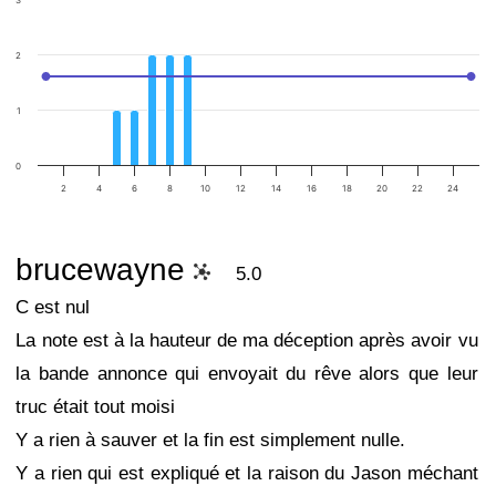
3
2
1
0
2
4
6
8
10
12
14
16
18
20
22
24
brucewayne
5.0
C est nul
La note est à la hauteur de ma déception après avoir vu
la bande annonce qui envoyait du rêve alors que leur
truc était tout moisi
Y a rien à sauver et la fin est simplement nulle.
Y a rien qui est expliqué et la raison du Jason méchant