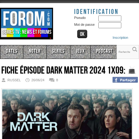
Identification
Pseudo
Mot de passe
Séries TV : news et forums
Inscription
Dates
Noter
Series
Jeux
Podcast
Fiche épisode
Dark Matter 2024 1x09:
RUSSEL
26/06/24
8