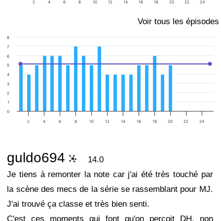
2
4
6
8
10
12
14
16
18
20
22
24
Voir tous les épisodes
8
7
6
5
4
3
2
1
0
2
4
6
8
10
12
14
16
18
20
22
24
guldo694
14.0
Je tiens à remonter la note car j'ai été très touché par
la scène des mecs de la série se rassemblant pour MJ.
J'ai trouvé ça classe et très bien senti.
C'est ces moments qui font qu'on perçoit DH, non