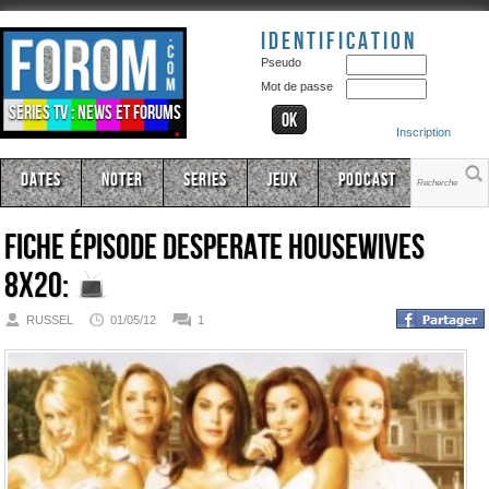
Identification
Pseudo
Mot de passe
Séries TV : news et forums
Inscription
Dates
Noter
Series
Jeux
Podcast
Fiche épisode
Desperate Housewives
8x20:
RUSSEL
01/05/12
1