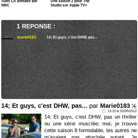
Suits LA annulée par
Une saison 2 pour The
NBC
Studio sur Apple TV+
1 REPONSE :
marie0183
14; Et guys, c'est DHW, pas...
14; Et guys, c'est DHW, pas...
par
Marie0183
13:15 le 02/05/2012
14; Et guys, c'est DHW, pas un thriller
ou une série musclée; moi, je trouve
cette saison 8 formidable, les autres ne
m'avaient pas attachée autant. Je