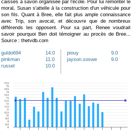
caisses à savon organisée par l'école. Pour lui remonter le
moral, Susan s'attelle à la construction d'un véhicule pour
son fils. Quant à Bree, elle fait plus ample connaissance
avec Trip, son avocat, et découvre que de nombreux
différends les opposent. Pour sa part, Renee voudrait
savoir pourquoi Ben doit témoigner au procès de Bree...
Source : thetvdb.com
guldo694
14.0
piouy
9.0
pinkman
11.0
jayson.soswe
9.0
russel
10.0
15,5
15
14,5
14
13,5
13
12,5
12
11,5
11
10,5
10
9,5
9
8,5
8