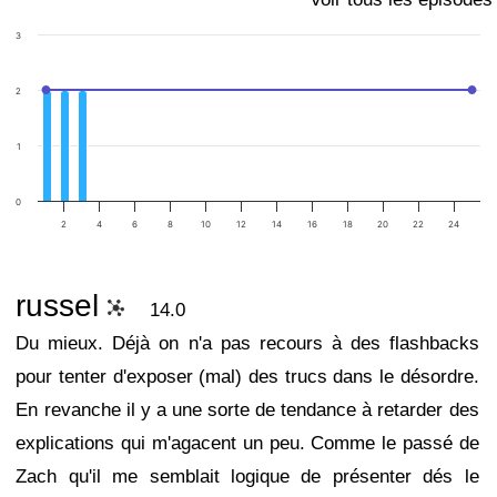
3
2
1
0
2
4
6
8
10
12
14
16
18
20
22
24
russel
14.0
Du mieux. Déjà on n'a pas recours à des flashbacks
pour tenter d'exposer (mal) des trucs dans le désordre.
En revanche il y a une sorte de tendance à retarder des
explications qui m'agacent un peu. Comme le passé de
Zach qu'il me semblait logique de présenter dés le