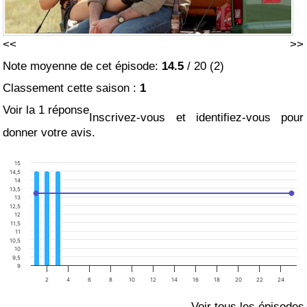
<<
>>
Note moyenne de cet épisode:
14.5
/
20
(
2
)
Classement cette saison :
1
Voir la 1 réponse
Inscrivez-vous et identifiez-vous pour
donner votre avis.
15
14,5
14
13,5
13
12,5
12
11,5
11
10,5
10
9,5
9
2
4
6
8
10
12
14
16
18
20
22
24
Voir tous les épisodes