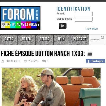
Identification
Pseudo
Mot de passe
Séries TV : news et forums
Inscription
Dates
Noter
Series
Jeux
Podcast
Fiche épisode
Dutton Ranch 1x03:
LUKAHOOD
23/05/26
1