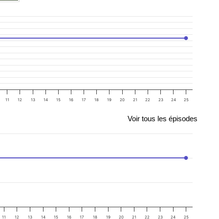
11
12
13
14
15
16
17
18
19
20
21
22
23
24
25
Voir tous les épisodes
11
12
13
14
15
16
17
18
19
20
21
22
23
24
25