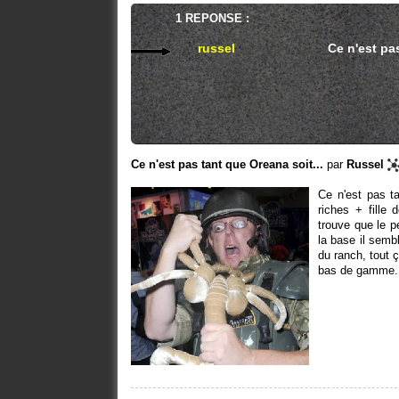
1 REPONSE :
russel
Ce n'est pa
Ce n'est pas tant que Oreana soit...
par
Russel
Ce n'est pas t
riches + fille 
trouve que le p
la base il sembl
du ranch, tout 
bas de gamme.