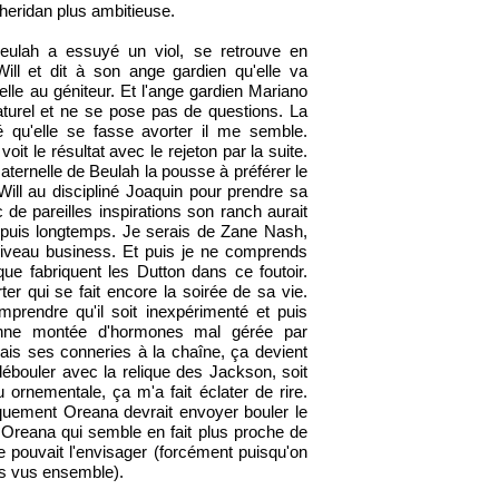
heridan plus ambitieuse.
ulah a essuyé un viol, se retrouve en
ll et dit à son ange gardien qu'elle va
lle au géniteur. Et l'ange gardien Mariano
aturel et ne se pose pas de questions. La
té qu'elle se fasse avorter il me semble.
oit le résultat avec le rejeton par la suite.
maternelle de Beulah la pousse à préférer le
ill au discipliné Joaquin pour prendre sa
de pareilles inspirations son ranch aurait
depuis longtemps. Je serais de Zane Nash,
 niveau business. Et puis je ne comprends
ue fabriquent les Dutton dans ce foutoir.
rter qui se fait encore la soirée de sa vie.
prendre qu'il soit inexpérimenté et puis
bonne montée d'hormones mal gérée par
Mais ses conneries à la chaîne, ça devient
débouler avec la relique des Jackson, soit
u ornementale, ça m'a fait éclater de rire.
iquement Oreana devrait envoyer bouler le
 Oreana qui semble en fait plus proche de
 pouvait l'envisager (forcément puisqu'on
is vus ensemble).