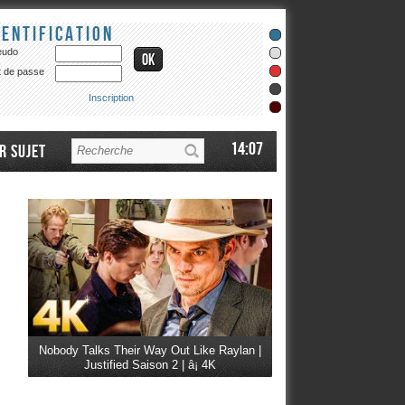
dentification
eudo
 de passe
Inscription
14:07
r sujet
Nobody Talks Their Way Out Like Raylan |
Justified Saison 2 | â¡ 4K