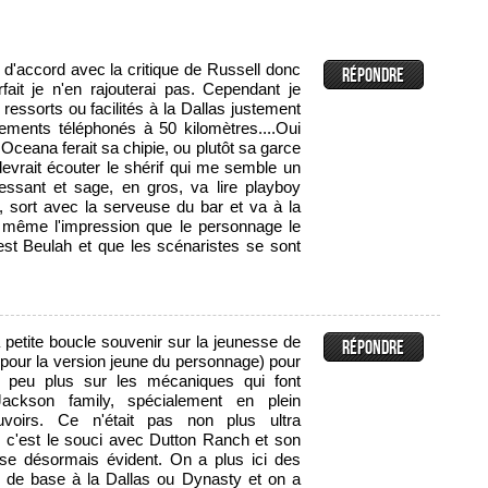
it d'accord avec la critique de Russell donc
ait je n'en rajouterai pas. Cependant je
ressorts ou facilités à la Dallas justement
ements téléphonés à 50 kilomètres....Oui
 Oceana ferait sa chipie, ou plutôt sa garce
evrait écouter le shérif qui me semble un
essant et sage, en gros, va lire playboy
 sort avec la serveuse du bar et va à la
 même l'impression que le personnage le
est Beulah et que les scénaristes se sont
a petite boucle souvenir sur la jeunesse de
pour la version jeune du personnage) pour
n peu plus sur les mécaniques qui font
Jackson family, spécialement en plein
uvoirs. Ce n'était pas non plus ultra
s c'est le souci avec Dutton Ranch et son
se désormais évident. On a plus ici des
 de base à la Dallas ou Dynasty et on a