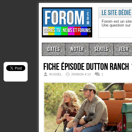
Le site dédié
Forom est un sit
Une question sur
Séries TV : news et forums
Dates
Noter
Series
Jeux
Fiche épisode
Dutton Ranch 
RUSSEL
20/06/26 4:13
1