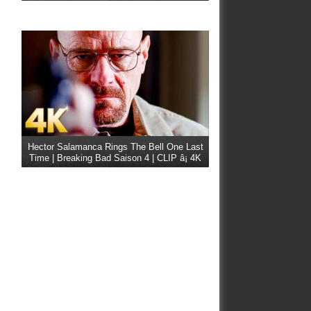
Hector Salamanca Rings The Bell One Last
Time | Breaking Bad Saison 4 | CLIP â¡ 4K