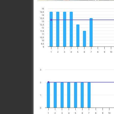
15
14,5
14
13,5
13
12,5
12
11,5
11
10,5
10
9,5
9
1
2
3
4
5
6
7
8
9
10
3
2
1
0
1
2
3
4
5
6
7
8
9
10