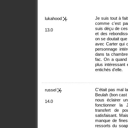
Je suis tout à fa
lukahood
comme c'est parf
suis déçu de ces 
13.0
et des rebondiss
on se doutait que
avec Carter qui d
personnage intér
dans ta chambre,
fac. On a quand
plus intéressant 
entichés d'elle.
C'était pas mal l
russel
Beulah (bon cast 
nous éclairer u
14.0
fonctionner la 
transfert de po
satisfaisant. Mai
manque de fines
ressorts du soap