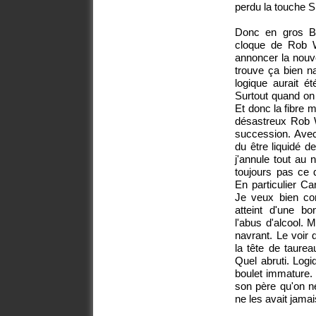
perdu la touche S
Donc en gros Be
cloque de Rob Wi
annoncer la nouve
trouve ça bien n
logique aurait é
Surtout quand on v
Et donc la fibre 
désastreux Rob W
succession. Avec 
du être liquidé 
j'annule tout au
toujours pas ce q
En particulier Ca
Je veux bien com
atteint d'une 
l'abus d'alcool. 
navrant. Le voir 
la tête de taurea
Quel abruti. Log
boulet immature.
son père qu'on ne
ne les avait jama