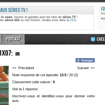
I
 aux séries TV !
Ps
e de
news
, forums et goodies pour les fans de
séries TV
!
Mot
 les
séries télé
ou nos forums, rendez-vous dans la
FAQ
.
Podcast
Crée
1x07:
<< Précédent
Suivant >>
Note moyenne de cet épisode:
13.5
/
20
(
2
)
Classement cette saison :
5
Voir la 1 réponse
Inscrivez-vous et identifiez-vous pour donner votre
avis.