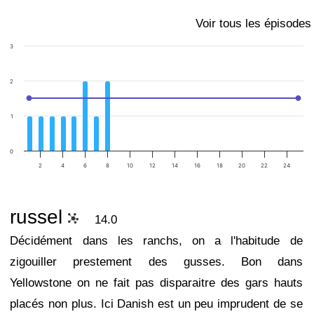
Voir tous les épisodes
3
2
1
0
2
4
6
8
10
12
14
16
18
20
22
24
russel
14.0
Décidément dans les ranchs, on a l'habitude de
zigouiller prestement des gusses. Bon dans
Yellowstone on ne fait pas disparaitre des gars hauts
placés non plus. Ici Danish est un peu imprudent de se