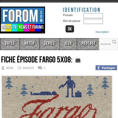
Identification
Pseudo
Mot de passe
Séries TV : news et forums
Inscription
Dates
Noter
Series
Jeux
Podcast
Fiche épisode
Fargo 5x08:
BO0L
04/01/24
1