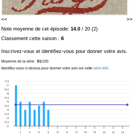
<<
>>
Note moyenne de cet épisode:
14.0
/
20
(
2
)
Classement cette saison :
6
Inscrivez-vous et identifiez-vous pour donner votre avis.
Moyenne de la série :
91
/100.
Identifez-vous ci-dessus pour donner votre avis sur cette
série télé
.
17,5
17
16,5
16
15,5
15
14,5
14
13,5
13
12,5
12
2
4
6
8
10
12
14
16
18
20
22
24