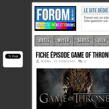
Le site dédié
Forom est un sit
Une question sur
Séries TV : news et forums
Dates
Noter
Series
Jeux
Fiche épisode
Game Of Thron
RUSSEL
07/05/12 9:27
11