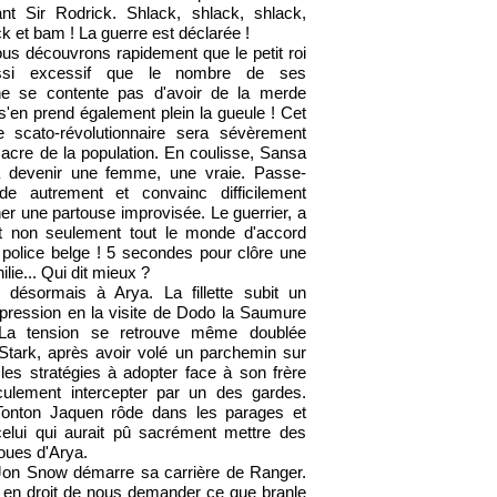
nt Sir Rodrick. Shlack, shlack, shlack,
ck et bam ! La guerre est déclarée !
us découvrons rapidement que le petit roi
ussi excessif que le nombre de ses
e se contente pas d'avoir de la merde
 s'en prend également plein la gueule ! Cet
e scato-révolutionnaire sera sévèrement
acre de la population. En coulisse, Sansa
 à devenir une femme, une vraie. Passe-
de autrement et convainc difficilement
r une partouse improvisée. Le guerrier, a
et non seulement tout le monde d'accord
a police belge ! 5 secondes pour clôre une
ilie... Qui dit mieux ?
 désormais à Arya. La fillette subit un
ression en la visite de Dodo la Saumure
La tension se retrouve même doublée
 Stark, après avoir volé un parchemin sur
t les stratégies à adopter face à son frère
iculement intercepter par un des gardes.
onton Jaquen rôde dans les parages et
celui qui aurait pû sacrément mettre des
oues d'Arya.
 Jon Snow démarre sa carrière de Ranger.
en droit de nous demander ce que branle