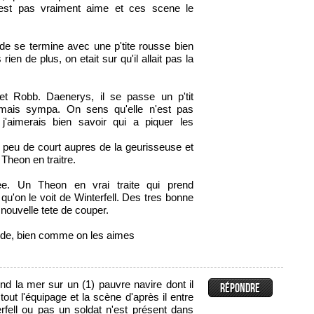
'est pas vraiment aime et ces scene le
de se termine avec une p'tite rousse bien
ien de plus, on etait sur qu'il allait pas la
et Robb. Daenerys, il se passe un p'tit
mais sympa. On sens qu'elle n'est pas
j'aimerais bien savoir qui a piquer les
 peu de court aupres de la geurisseuse et
Theon en traitre.
tree. Un Theon en vrai traite qui prend
u'on le voit de Winterfell. Des tres bonne
ouvelle tete de couper.
ode, bien comme on les aimes
d la mer sur un (1) pauvre navire dont il
tout l'équipage et la scène d'après il entre
rfell ou pas un soldat n'est présent dans