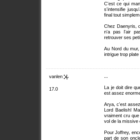
C'est ce qui manq
s'intensifie jus
final tout simple
Chez Daenyris, on
n'a pas l'air pa
retrouver ses petit
Au Nord du mur, 
intrigue trop plat
...
vanlen
La je doit dire q
17.0
est assez enorm
Arya, c'est asse
Lord Baelish! Mai
vraiment cru que l
vol de la missive
Pour Joffrey, enco
part de son oncle