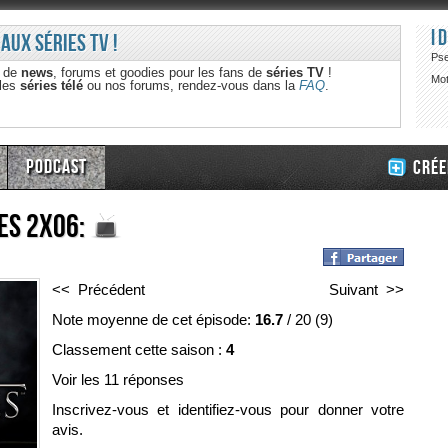
I
 aux séries TV !
Ps
e de
news
, forums et goodies pour les fans de
séries TV
!
Mot
 les
séries télé
ou nos forums, rendez-vous dans la
FAQ
.
Podcast
Crée
es 2x06:
<< Précédent
Suivant >>
Note moyenne de cet épisode:
16.7
/
20
(
9
)
Classement cette saison :
4
Voir les 11 réponses
Inscrivez-vous et identifiez-vous pour donner votre
avis.