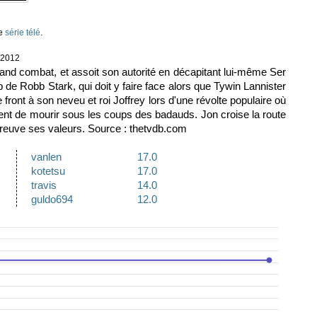
te
série télé
.
5/2012
and combat, et assoit son autorité en décapitant lui-même Ser
 de Robb Stark, qui doit y faire face alors que Tywin Lannister
 front à son neveu et roi Joffrey lors d'une révolte populaire où
nt de mourir sous les coups des badauds. Jon croise la route
preuve ses valeurs. Source : thetvdb.com
vanlen
17.0
kotetsu
17.0
travis
14.0
guldo694
12.0