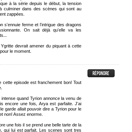
ue à la série depuis le début, la tension
qu'à culminer dans des scènes qui sont au
ment zappées.
 s'ennuie ferme et l'intrigue des dragons
ssionnante. On sait déjà qu'elle va les
s...
Ygritte devrait amener du piquant à cette
e pour le moment.
ue cette episode est franchement bon! Tout
e.
z intense quand Tyrion annonce la venu de
s encore une fois, Arya est parfaite. J'ai
e garde allait pouvoir dire a Tyrion pour le
 et non! Assez enorme.
re une fois il se prend une belle tarte de la
, qui lui est parfait. Les scenes sont tres