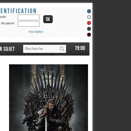
dentification
eudo
 de passe
Inscription
19:00
r sujet