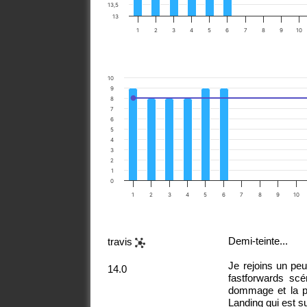
13,5
13
1
2
3
4
5
6
7
8
9
10
10
9
8
7
6
5
4
3
2
1
0
1
2
3
4
5
6
7
8
9
10
Demi-teinte...
travis
Je rejoins un peu
14.0
fastforwards scén
dommage et la p
Landing qui est s