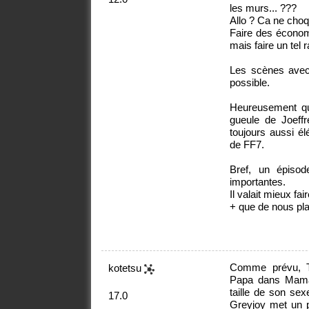
les murs... ???
Allo ? Ca ne cho
Faire des économi
mais faire un tel 
Les scènes avec
possible.
Heureusement qu
gueule de Joeff
toujours aussi él
de FF7.
Bref, un épiso
importantes.
Il valait mieux f
+ que de nous plan
Comme prévu, Th
kotetsu
Papa dans Maman
taille de son sex
17.0
Greyjoy met un po