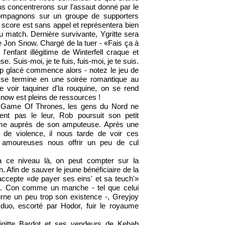
us concentrerons sur l'assaut donné par le
ompagnons sur un groupe de supporters
 score est sans appel et représentera bien
 match. Dernière survivante, Ygritte sera
 Jon Snow. Chargé de la tuer - «Fais ça à
 l'enfant illégitime de Winterfell craque et
use. Suis-moi, je te fuis, fuis-moi, je te suis.
up glacé commence alors - notez le jeu de
 se termine en une soirée romantique au
le voir taquiner d'la rouquine, on se rend
now est pleins de ressources !
 Game Of Thrones, les gens du Nord ne
ent pas le leur, Rob poursuit son petit
me auprès de son amputeuse. Après une
n de violence, il nous tarde de voir ces
s amoureuses nous offrir un peu de cul
 ce niveau là, on peut compter sur la
. Afin de sauver le jeune bénéficiaire de la
cepte «de payer ses eins' et sa teuch'»
. Con comme un manche - tel que celui
urne un peu trop son existence -, Greyjoy
duo, escorté par Hodor, fuir le royaume
rigitte Bardot et ses vendeurs de Kebab