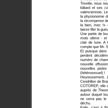
Trivette, nous no
bâtard et ses c
valenciennois. Le
la physionomie du
la récompense de
la bien, mec !» -
laisse filer la gue
Une partie de lo
mots ultime - et
clair de lune. A 
compte que Mr. S
Et puisque dans
perdent décidém
numéro de char
nouvelle effusio
nouvelles piste
(hétérosexuel) !
Heureusement, à
Cendrillon de Bran
COTOREP, elle ac
auprès de Theon
autour duquel to
ne verra pas le 
déchu.
Enfin, c'est à B