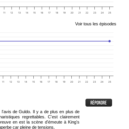
11
12
13
14
15
16
17
18
19
20
21
22
23
24
25
Voir tous les épisodes
11
12
13
14
15
16
17
18
19
20
21
22
23
24
25
 l'avis de Guldo. Il y a de plus en plus de
aristiques regrettables. C'est clairement
reuve en est la scène d'émeute à King's
uperbe car pleine de tensions.