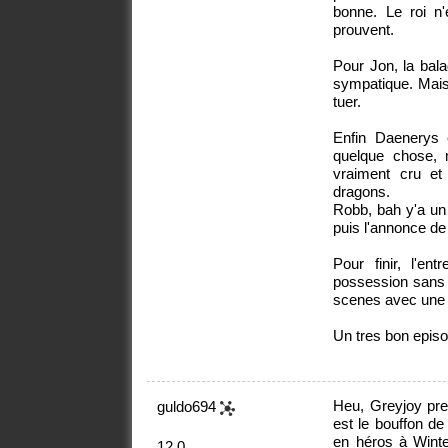
bonne. Le roi n
prouvent.
Pour Jon, la bala
sympatique. Mais r
tuer.
Enfin Daenerys 
quelque chose, 
vraiment cru et 
dragons.
Robb, bah y'a un
puis l'annonce de 
Pour finir, l'en
possession sans q
scenes avec une n
Un tres bon epis
Heu, Greyjoy pren
guldo694
est le bouffon de 
en héros à Winte
12.0