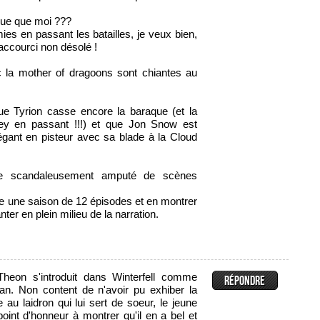
que que moi ???
es en passant les batailles, je veux bien,
raccourci non désolé !
 la mother of dragoons sont chiantes au
e Tyrion casse encore la baraque (et la
rey en passant !!!) et que Jon Snow est
égant en pisteur avec sa blade à la Cloud
de scandaleusement amputé de scènes
aire une saison de 12 épisodes et en montrer
ter en plein milieu de la narration.
eon s'introduit dans Winterfell comme
. Non content de n'avoir pu exhiber la
e au laidron qui lui sert de soeur, le jeune
int d'honneur à montrer qu'il en a bel et