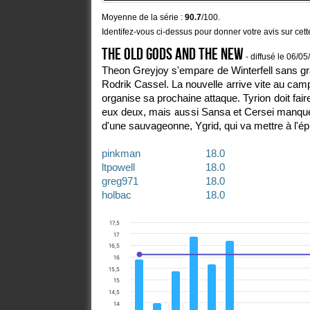
Moyenne de la série :
90.7
/100.
Identifez-vous ci-dessus pour donner votre avis sur cet
The Old Gods and the New
- diffusé le 06/0
Theon Greyjoy s'empare de Winterfell sans gr
Rodrik Cassel. La nouvelle arrive vite au camp
organise sa prochaine attaque. Tyrion doit faire
eux deux, mais aussi Sansa et Cersei manque
d'une sauvageonne, Ygrid, qui va mettre à l'é
pinkman
18.0
ltpowell
18.0
greg971
18.0
holbac
18.0
russel
18.0
17,5
17
16,5
16
15,5
15
14,5
14