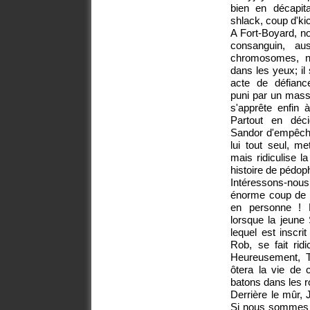
bien en décapita
shlack, coup d'ki
A Fort-Boyard, no
consanguin, a
chromosomes, n
dans les yeux; il
acte de défianc
puni par un mass
s'apprête enfin
Partout en déci
Sandor d'empêche
lui tout seul, m
mais ridiculise l
histoire de pédoph
Intéressons-nous
énorme coup de p
en personne ! 
lorsque la jeune
lequel est inscri
Rob, se fait rid
Heureusement, T
ôtera la vie de 
batons dans les r
Derrière le mûr,
Si nous sommes 