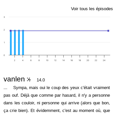
Voir tous les épisodes
3
2
1
0
2
4
6
8
10
12
14
16
18
20
22
24
vanlen
14.0
...
Sympa, mais oui le coup des yeux c'était vraiment
pas ouf. Déjà que comme par hasard, il n'y a personne
dans les couloir, ni personne qui arrive (alors que bon,
ça crie bien). Et évidemment, c'est au moment où, que