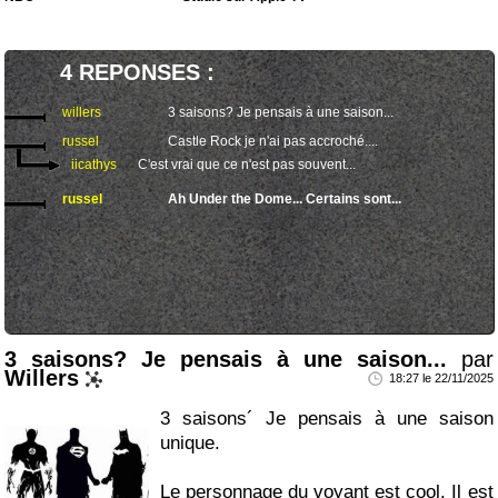
4 REPONSES :
willers
3 saisons? Je pensais à une saison...
russel
Castle Rock je n'ai pas accroché....
iicathys
C'est vrai que ce n'est pas souvent...
russel
Ah Under the Dome... Certains sont...
3 saisons? Je pensais à une saison...
par
Willers
18:27 le 22/11/2025
3 saisons´ Je pensais à une saison
unique.
Le personnage du voyant est cool. Il est