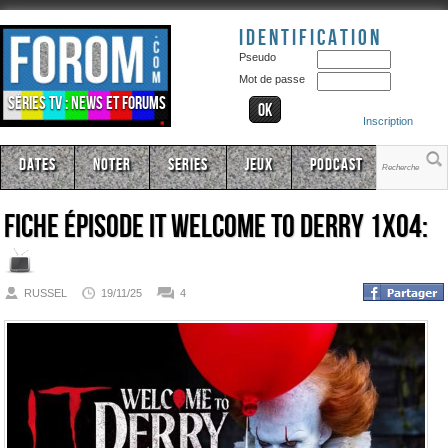
Identification
Pseudo
Mot de passe
Séries TV : news et forums
Inscription
Dates
Noter
Series
Jeux
Podcast
Fiche épisode
It Welcome to Derry 1x04:
RUSSEL
19/11/25
4