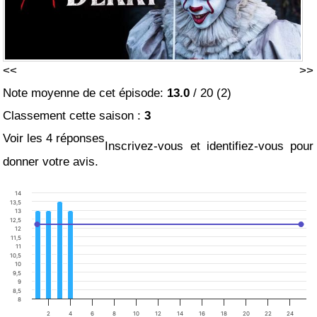
<<
>>
Note moyenne de cet épisode:
13.0
/
20
(
2
)
Classement cette saison :
3
Voir les 4 réponses
Inscrivez-vous et identifiez-vous pour
donner votre avis.
14
13,5
13
12,5
12
11,5
11
10,5
10
9,5
9
8,5
8
2
4
6
8
10
12
14
16
18
20
22
24