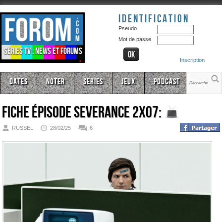
Identification
Pseudo
Mot de passe
Séries TV : news et forums
Inscription
Dates
Noter
Series
Jeux
Podcast
Fiche épisode
Severance 2x07:
RUSSEL
28/02/25
6