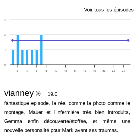
Voir tous les épisodes
3
2
1
0
2
4
6
8
10
12
14
16
18
20
22
24
vianney
19.0
fantastique episode, la réal comme la photo comme le
montage, Mauer et l'infermière très bien introduits,
Gemma enfin découverte/étoffée, et même une
nouvelle personalité pour Mark avant ses traumas.