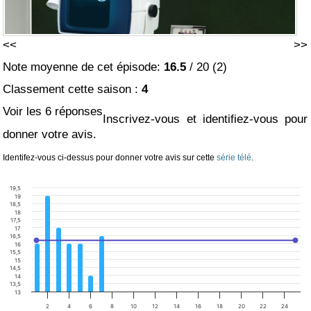
<<
>>
Note moyenne de cet épisode:
16.5
/
20
(
2
)
Classement cette saison :
4
Voir les 6 réponses
Inscrivez-vous et identifiez-vous pour
donner votre avis.
Identifez-vous ci-dessus pour donner votre avis sur cette
série télé
.
19,5
19
18,5
18
17,5
17
16,5
16
15,5
15
14,5
14
13,5
13
2
4
6
8
10
12
14
16
18
20
22
24