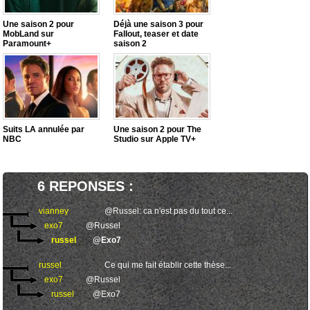
Une saison 2 pour
Déjà une saison 3 pour
MobLand sur
Fallout, teaser et date
Paramount+
saison 2
Suits LA annulée par
Une saison 2 pour The
NBC
Studio sur Apple TV+
6 REPONSES :
vianney
@Russel: ca n'est pas du tout ce...
exo7
@Russel
russel
@Exo7
russel
Ce qui me fait établir cette thèse...
exo7
@Russel
russel
@Exo7