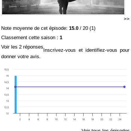
>>
Note moyenne de cet épisode:
15.0
/
20
(
1
)
Classement cette saison :
1
Voir les 2 réponses
Inscrivez-vous et identifiez-vous pour
donner votre avis.
15,5
15
14,5
14
13,5
13
12,5
12
2
4
6
8
10
12
14
16
18
20
22
24
Voir tous les épisodes