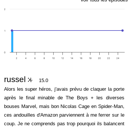
2
1
0
2
4
6
8
10
12
14
16
18
20
22
24
russel
15.0
Alors les super héros, j'avais prévu de claquer la porte
après le final minable de The Boys + les diverses
bouses Marvel, mais bon Nicolas Cage en Spider-Man,
ces andouilles d'Amazon parviennent à me ferrer sur le
coup. Je ne comprends pas trop pourquoi ils balancent