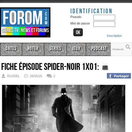
Identification
Pseudo
Mot de passe
Séries TV : news et forums
Inscription
Dates
Noter
Series
Jeux
Podcast
Fiche épisode
Spider-Noir 1x01:
RUSSEL
28/05/26
2