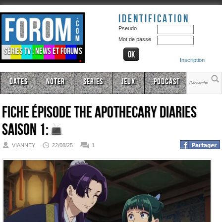
Identification
Pseudo
Mot de passe
Séries TV : news et forums
Inscription
Dates
Noter
Series
Jeux
Podcast
Fiche épisode
The Apothecary Diaries
Saison 1:
VIANNEY
22/08/25
1