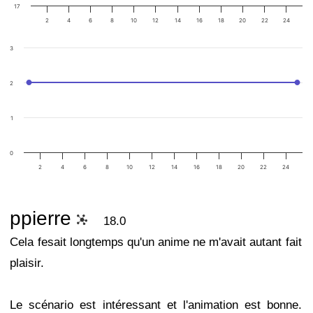
17
2
4
6
8
10
12
14
16
18
20
22
24
3
2
1
0
2
4
6
8
10
12
14
16
18
20
22
24
ppierre
18.0
Cela fesait longtemps qu'un anime ne m'avait autant fait
plaisir.
Le scénario est intéressant et l'animation est bonne.