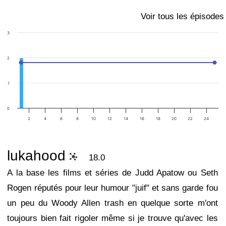
Voir tous les épisodes
3
2
1
0
2
4
6
8
10
12
14
16
18
20
22
24
lukahood
18.0
A la base les films et séries de Judd Apatow ou Seth
Rogen réputés pour leur humour "juif" et sans garde fou
un peu du Woody Allen trash en quelque sorte m'ont
toujours bien fait rigoler même si je trouve qu'avec les