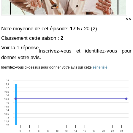
>>
Note moyenne de cet épisode:
17.5
/
20
(
2
)
Classement cette saison :
2
Voir la 1 réponse
Inscrivez-vous et identifiez-vous pour
donner votre avis.
Identifez-vous ci-dessus pour donner votre avis sur cette
série télé
.
18
17,5
17
16,5
16
15,5
15
14,5
14
13,5
13
12,5
12
2
4
6
8
10
12
14
16
18
20
22
24