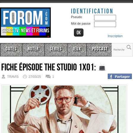
Identification
Pseudo
Mot de passe
Séries TV : news et forums
Inscription
Dates
Noter
Series
Jeux
Podcast
Fiche épisode
The Studio 1x01:
TRAVIS
27/03/25
1