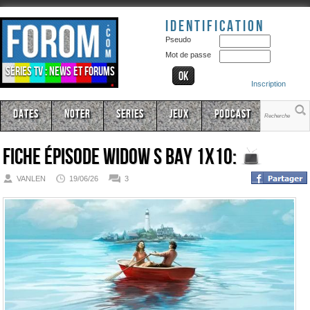
Identification
Pseudo
Mot de passe
Séries TV : news et forums
Inscription
Dates
Noter
Series
Jeux
Podcast
Fiche épisode
Widow s Bay 1x10:
VANLEN
19/06/26
3