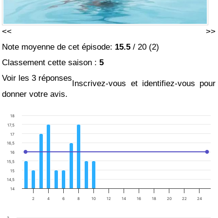
<<
>>
Note moyenne de cet épisode:
15.5
/
20
(
2
)
Classement cette saison :
5
Voir les 3 réponses
Inscrivez-vous et identifiez-vous pour
donner votre avis.
18
17,5
17
16,5
16
15,5
15
14,5
14
2
4
6
8
10
12
14
16
18
20
22
24