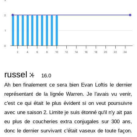
3
2
1
0
2
4
6
8
10
12
14
16
18
20
22
24
russel
16.0
Ah ben finalement ce sera bien Evan Loftis le dernier
représentant de la lignée Warren. Je l'avais vu venir,
c'est ce qui était le plus évident si on veut poursuivre
avec une saison 2. Limite je suis étonné qu'il n'y ait pas
eu plus de coucheries extra conjugales sur 300 ans,
donc le dernier survivant c'était vaseux de toute façon.